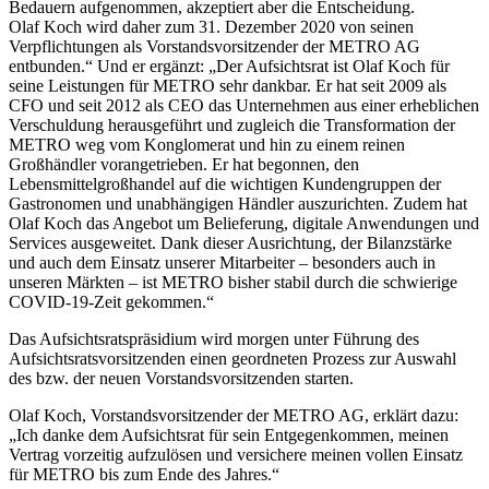
Bedauern aufgenommen, akzeptiert aber die Entscheidung.
Olaf Koch
wird daher zum 31. Dezember 2020 von seinen
Verpflichtungen als Vorstandsvorsitzender der
METRO AG
entbunden.“ Und er ergänzt: „Der Aufsichtsrat ist
Olaf Koch
für
seine Leistungen für METRO sehr dankbar. Er hat seit 2009 als
CFO und seit 2012 als CEO das Unternehmen aus einer erheblichen
Verschuldung herausgeführt und zugleich die Transformation der
METRO weg vom Konglomerat und hin zu einem reinen
Großhändler vorangetrieben. Er hat begonnen, den
Lebensmittelgroßhandel auf die wichtigen Kundengruppen der
Gastronomen und unabhängigen Händler auszurichten. Zudem hat
Olaf Koch
das Angebot um Belieferung, digitale Anwendungen und
Services ausgeweitet. Dank dieser Ausrichtung, der Bilanzstärke
und auch dem Einsatz unserer Mitarbeiter – besonders auch in
unseren Märkten – ist METRO bisher stabil durch die schwierige
COVID-19-Zeit gekommen.“
Das Aufsichtsratspräsidium wird morgen unter Führung des
Aufsichtsratsvorsitzenden einen geordneten Prozess zur Auswahl
des bzw. der neuen Vorstandsvorsitzenden starten.
Olaf Koch, Vorstandsvorsitzender der
METRO AG
, erklärt dazu:
„Ich danke dem Aufsichtsrat für sein Entgegenkommen, meinen
Vertrag vorzeitig aufzulösen und versichere meinen vollen Einsatz
für METRO bis zum Ende des Jahres.“