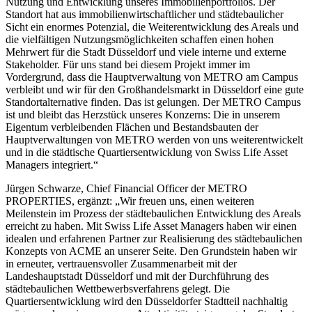
Nutzung und Entwicklung unseres Immobilienportfolios. Der
Standort hat aus immobilienwirtschaftlicher und städtebaulicher
Sicht ein enormes Potenzial, die Weiterentwicklung des Areals und
die vielfältigen Nutzungsmöglichkeiten schaffen einen hohen
Mehrwert für die Stadt Düsseldorf und viele interne und externe
Stakeholder. Für uns stand bei diesem Projekt immer im
Vordergrund, dass die Hauptverwaltung von METRO am Campus
verbleibt und wir für den Großhandelsmarkt in Düsseldorf eine gute
Standortalternative finden. Das ist gelungen. Der METRO Campus
ist und bleibt das Herzstück unseres Konzerns: Die in unserem
Eigentum verbleibenden Flächen und Bestandsbauten der
Hauptverwaltungen von METRO werden von uns weiterentwickelt
und in die städtische Quartiersentwicklung von Swiss Life Asset
Managers integriert.“
Jürgen Schwarze, Chief Financial Officer der METRO
PROPERTIES, ergänzt: „Wir freuen uns, einen weiteren
Meilenstein im Prozess der städtebaulichen Entwicklung des Areals
erreicht zu haben. Mit Swiss Life Asset Managers haben wir einen
idealen und erfahrenen Partner zur Realisierung des städtebaulichen
Konzepts von ACME an unserer Seite. Den Grundstein haben wir
in erneuter, vertrauensvoller Zusammenarbeit mit der
Landeshauptstadt Düsseldorf und mit der Durchführung des
städtebaulichen Wettbewerbsverfahrens gelegt. Die
Quartiersentwicklung wird den Düsseldorfer Stadtteil nachhaltig