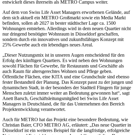
entwickelt dieses ihrerseits als METRO Campus weiter.
Auf dem von Swiss Life Asset Managers erworbenen Gelände, auf
dem sich aktuell ein METRO Großmarkt sowie ein Media Markt
befinden, sollen ab 2027 in bester städtischer Lage ca. 1500
Wohnungen entstehen. Allerdings wird in dem neuen Quartier nicht
nur dringend benötigter Wohnraum in Düsseldorf geschaffen,
sondern durch ein innovatives und zukunftsfähiges Konzept mit
25% Gewerbe auch ein lebendiges neues Areal.
„Dieser Nutzungsmix ist in unseren Augen entscheidend für den
Erfolg des künftigen Quartiers. Es wird neben den Wohnungen
sowohl Flächen für Gewerbe, für Restaurants und Geschäfte als
auch Raum für altersgerechtes Wohnen und Pflege geben.
Öffentliche Flächen, eine KITA und eine Grundschule sind ebenso
fester Bestandteil der Planung. Das Konzept passt zu der jungen und
dynamischen Stadt, in der besonders der Stadtteil Flingern für junge
Menschen zuletzt immer weiter an Bedeutung gewonnen hat“, sagt
Anett Barsch, Geschäftsleitungsmitglied bei Swiss Life Asset
Managers in Deutschland, die für das Unternehmen den Bereich
Projektentwicklung verantwortet.
Auch für METRO hat das Projekt eine besondere Bedeutung, wie
Christian Baier, CFO METRO AG, erläutert: „Das neue Quartier in
Düsseldorf ist ein weiteres Beispiel für die langfristige, erfolgreiche