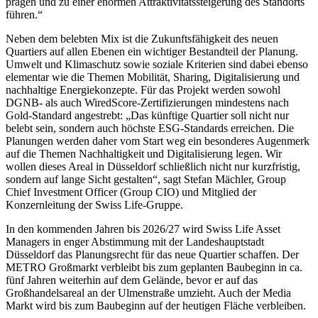
prägen und zu einer enormen Attraktivitätssteigerung des Standorts
führen.“
Neben dem belebten Mix ist die Zukunftsfähigkeit des neuen
Quartiers auf allen Ebenen ein wichtiger Bestandteil der Planung.
Umwelt und Klimaschutz sowie soziale Kriterien sind dabei ebenso
elementar wie die Themen Mobilität, Sharing, Digitalisierung und
nachhaltige Energiekonzepte. Für das Projekt werden sowohl
DGNB- als auch WiredScore-Zertifizierungen mindestens nach
Gold-Standard angestrebt: „Das künftige Quartier soll nicht nur
belebt sein, sondern auch höchste ESG-Standards erreichen. Die
Planungen werden daher vom Start weg ein besonderes Augenmerk
auf die Themen Nachhaltigkeit und Digitalisierung legen. Wir
wollen dieses Areal in Düsseldorf schließlich nicht nur kurzfristig,
sondern auf lange Sicht gestalten“, sagt Stefan Mächler, Group
Chief Investment Officer (Group CIO) und Mitglied der
Konzernleitung der Swiss Life-Gruppe.
In den kommenden Jahren bis 2026/27 wird Swiss Life Asset
Managers in enger Abstimmung mit der Landeshauptstadt
Düsseldorf das Planungsrecht für das neue Quartier schaffen. Der
METRO Großmarkt verbleibt bis zum geplanten Baubeginn in ca.
fünf Jahren weiterhin auf dem Gelände, bevor er auf das
Großhandelsareal an der Ulmenstraße umzieht. Auch der Media
Markt wird bis zum Baubeginn auf der heutigen Fläche verbleiben.