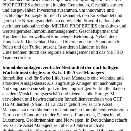
PROPERTIES arbeitet mit lokalen Gemeinden, Geschäftspartnern
und ausgewählten Investoren zusammen, um innovative und
nachhaltige Konzepte für den Großhandel, den Einzelhandel und
gemischte Nutzungsmodelle zu entwickeln. Sowohl national als
auch international verfolgt METRO PROPERTIES ein aktives und
wertsteigerndes Immobilienmanagement. Geschäftspartner und
Kunden erhalten weltweit kompetente Betreuung. Neben dem
Hauptsitz in Deutschland ist das Unternehmen mit Standorten in
Polen und der Türkei präsent. In anderen Ländern ist das
Unternehmen durch das regionale Management und das METRO
Team vertreten.
Immobilienanlagen: zentraler Bestandteil der nachhaltigen
Wachstumsstrategie von Swiss Life Asset Managers
Immobilien sind für Swiss Life Asset Managers eine wichtige und
attraktive Anlageklasse: Als langfristige Anlagen mit nachhaltiger
Nutzung passen sie sehr gut zu den langfristigen Verbindlichkeiten
aus dem Versicherungsgeschäft und bieten stabile Erträge. Mit
verwalteten und bewirtschafteten Immobilienvermögen von CHF
116 Milliarden (Stand: 31.12.2021) gehört Swiss Life Asset
Managers zu den führenden institutionellen Immobilieninvestoren in
Europa mit Standorten in der Schweiz, Frankreich, Deutschland,
Luxemburg, Großbritannien und Norwegen. In Deutschland schafft
Swiss Life Asset Managers seit über 20 Jahren auch als
Projektentwickler Raum zum Leben und Arbeiten. Dabei versteht