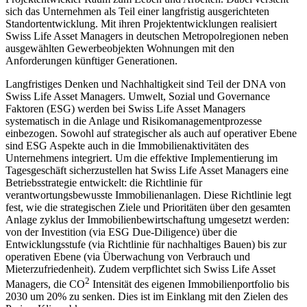
sich das Unternehmen als Teil einer langfristig ausgerichteten
Standortentwicklung. Mit ihren Projektentwicklungen realisiert
Swiss Life Asset Managers in deutschen Metropolregionen neben
ausgewählten Gewerbeobjekten Wohnungen mit den
Anforderungen künftiger Generationen.
Langfristiges Denken und Nachhaltigkeit sind Teil der DNA von
Swiss Life Asset Managers. Umwelt, Sozial und Governance
Faktoren (ESG) werden bei Swiss Life Asset Managers
systematisch in die Anlage und Risikomanagementprozesse
einbezogen. Sowohl auf strategischer als auch auf operativer Ebene
sind ESG Aspekte auch in die Immobilienaktivitäten des
Unternehmens integriert. Um die effektive Implementierung im
Tagesgeschäft sicherzustellen hat Swiss Life Asset Managers eine
Betriebsstrategie entwickelt: die Richtlinie für
verantwortungsbewusste Immobilienanlagen. Diese Richtlinie legt
fest, wie die strategischen Ziele und Prioritäten über den gesamten
Anlage zyklus der Immobilienbewirtschaftung umgesetzt werden:
von der Investition (via ESG Due-Diligence) über die
Entwicklungsstufe (via Richtlinie für nachhaltiges Bauen) bis zur
operativen Ebene (via Überwachung von Verbrauch und
Mieterzufriedenheit). Zudem verpflichtet sich Swiss Life Asset
2
Managers, die CO
Intensität des eigenen Immobilienportfolio bis
2030 um 20% zu senken. Dies ist im Einklang mit den Zielen des