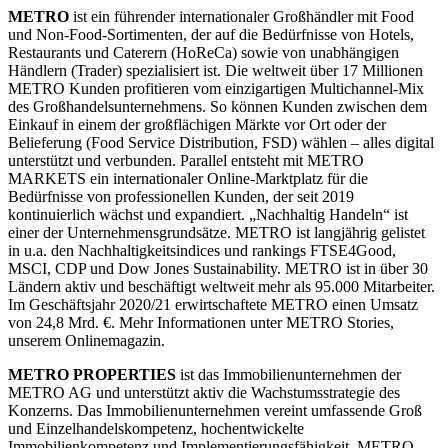
METRO
ist ein führender internationaler Großhändler mit Food
und Non-Food-Sortimenten, der auf die Bedürfnisse von Hotels,
Restaurants und Caterern (HoReCa) sowie von unabhängigen
Händlern (Trader) spezialisiert ist. Die weltweit über 17 Millionen
METRO Kunden profitieren vom einzigartigen Multichannel-Mix
des Großhandelsunternehmens. So können Kunden zwischen dem
Einkauf in einem der großflächigen Märkte vor Ort oder der
Belieferung (Food Service Distribution, FSD) wählen – alles digital
unterstützt und verbunden. Parallel entsteht mit METRO
MARKETS ein internationaler Online-Marktplatz für die
Bedürfnisse von professionellen Kunden, der seit 2019
kontinuierlich wächst und expandiert. „Nachhaltig Handeln“ ist
einer der Unternehmensgrundsätze. METRO ist langjährig gelistet
in u.a. den Nachhaltigkeitsindices und rankings FTSE4Good,
MSCI, CDP und Dow Jones Sustainability. METRO ist in über 30
Ländern aktiv und beschäftigt weltweit mehr als 95.000 Mitarbeiter.
Im Geschäftsjahr 2020/21 erwirtschaftete METRO einen Umsatz
von 24,8 Mrd. €. Mehr Informationen unter METRO Stories,
unserem Onlinemagazin.
METRO PROPERTIES
ist das Immobilienunternehmen der
METRO AG und unterstützt aktiv die Wachstumsstrategie des
Konzerns. Das Immobilienunternehmen vereint umfassende Groß
und Einzelhandelskompetenz, hochentwickelte
Immobilienkompetenz und Implementierungsfähigkeit. METRO