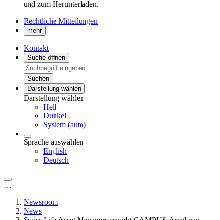
und zum Herunterladen.
Rechtliche Mitteilungen
mehr
Kontakt
Suche öffnen
Suchen
Darstellung wählen
Darstellung wählen
Hell
Dunkel
System (auto)
Sprache auswählen
English
Deutsch
…
Newsroom
News
Swiss Life Asset Managers erwirbt CAMPUS-Areal von