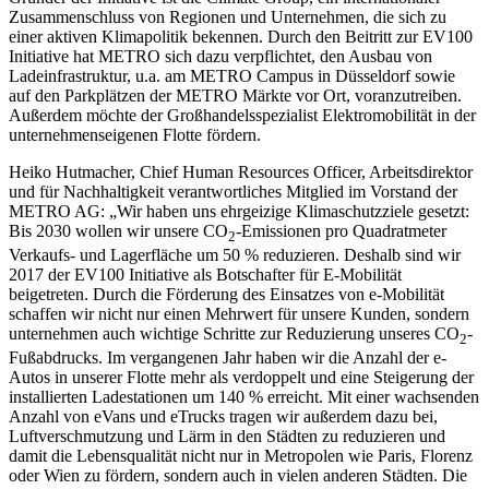
Zusammenschluss von Regionen und Unternehmen, die sich zu
einer aktiven Klimapolitik bekennen. Durch den Beitritt zur EV100
Initiative hat METRO sich dazu verpflichtet, den Ausbau von
Ladeinfrastruktur, u.a. am METRO Campus in Düsseldorf sowie
auf den Parkplätzen der METRO Märkte vor Ort, voranzutreiben.
Außerdem möchte der Großhandelsspezialist Elektromobilität in der
unternehmenseigenen Flotte fördern.
Heiko Hutmacher, Chief Human Resources Officer, Arbeitsdirektor
und für Nachhaltigkeit verantwortliches Mitglied im Vorstand der
METRO AG:
„Wir haben uns ehrgeizige Klimaschutzziele gesetzt:
Bis 2030 wollen wir unsere CO
-Emissionen pro Quadratmeter
2
Verkaufs- und Lagerfläche um
50 %
reduzieren. Deshalb sind wir
2017 der EV100 Initiative als Botschafter für E-Mobilität
beigetreten. Durch die Förderung des Einsatzes von e-Mobilität
schaffen wir nicht nur einen Mehrwert für unsere Kunden, sondern
unternehmen auch wichtige Schritte zur Reduzierung unseres CO
-
2
Fußabdrucks. Im vergangenen Jahr haben wir die Anzahl der e-
Autos in unserer Flotte mehr als verdoppelt und eine Steigerung der
installierten Ladestationen um
140 %
erreicht. Mit einer wachsenden
Anzahl von eVans und eTrucks tragen wir außerdem dazu bei,
Luftverschmutzung und Lärm in den Städten zu reduzieren und
damit die Lebensqualität nicht nur in Metropolen wie Paris, Florenz
oder Wien zu fördern, sondern auch in vielen anderen Städten. Die