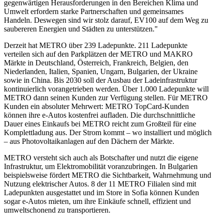
gegenwärtigen Herausforderungen in den Bereichen Klima und
Umwelt erfordern starke Partnerschaften und gemeinsames
Handeln. Deswegen sind wir stolz darauf, EV100 auf dem Weg zu
saubereren Energien und Städten zu unterstützen."
Derzeit hat METRO über 239 Ladepunkte. 211 Ladepunkte
verteilen sich auf den Parkplätzen der METRO und MAKRO
Märkte in Deutschland, Österreich, Frankreich, Belgien, den
Niederlanden, Italien, Spanien, Ungarn, Bulgarien, der Ukraine
sowie in China. Bis 2030 soll der Ausbau der Ladeinfrastruktur
kontinuierlich vorangetrieben werden. Über 1.000 Ladepunkte will
METRO dann seinen Kunden zur Verfügung stellen. Für METRO
Kunden ein absoluter Mehrwert: METRO TopCard-Kunden
können ihre e-Autos kostenfrei aufladen. Die durchschnittliche
Dauer eines Einkaufs bei METRO reicht zum Großteil für eine
Komplettladung aus. Der Strom kommt – wo installiert und möglich
– aus Photovoltaikanlagen auf den Dächern der Märkte.
METRO versteht sich auch als Botschafter und nutzt die eigene
Infrastruktur, um Elektromobilität voranzubringen. In Bulgarien
beispielsweise fördert METRO die Sichtbarkeit, Wahrnehmung und
Nutzung elektrischer Autos. 8 der 11 METRO Filialen sind mit
Ladepunkten ausgestattet und im Store in Sofia können Kunden
sogar e-Autos mieten, um ihre Einkäufe schnell, effizient und
umweltschonend zu transportieren.