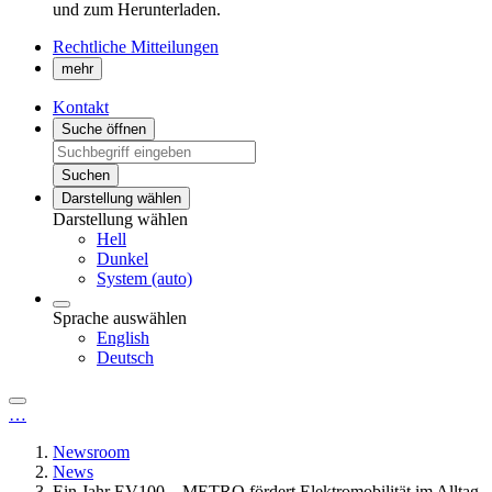
und zum Herunterladen.
Rechtliche Mitteilungen
mehr
Kontakt
Suche öffnen
Suchen
Darstellung wählen
Darstellung wählen
Hell
Dunkel
System (auto)
Sprache auswählen
English
Deutsch
…
Newsroom
News
Ein Jahr EV100 – METRO fördert Elektromobilität im Alltag