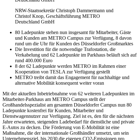
NRW-Staatssekretär Christoph Dammermann und
Christof Knop, Geschäftsführung METRO
Deutschland GmbH
80 Ladepunkte stehen nun insgesamt für Mitarbeiter, Gäste
und Kunden am METRO Campus zur Verfügung, 8 davon
rund um die Uhr für Kunden des Düsseldorfer Großmarktes
Die Investition für die notwendige Trafostation, die
Verkabelung und 62 Ladepunkte im Parkhaus beläuft sich auf
rund 400.000 Euro
8 der 62 Ladepunkte werden METRO im Rahmen einer
Kooperation von TESLA zur Verfügung gestellt
METRO treibt damit das Engagement für nachhaltige und
alternative Mobilität konsequent weiter voran
Mit der aktuellen Inbetriebnahme von 62 weiteren Ladepunkten im
Mitarbeiter-Parkhaus am METRO Campus stellt der
Großhandelsspezialist am gesamten Düsseldorfer Campus nun 80
Ladepunkte kostenfrei für Kunden, Mitarbeiter und
Dienstwagennutzer zur Verfügung. Ziel ist es, den für die nächsten
Jahre erwarteten, steigenden Ladebedarf für dienstliche und private
E-Autos zu decken. Die Förderung von E-Mobilität ist eine
Maßnahme, die der internationale Großhändler umsetzt, um sein
Unternehmensziel, bis 2030 die eigenen CO2-Emissionen pro