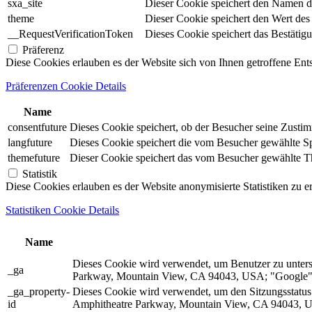
sxa_site
Dieser Cookie speichert den Namen d
theme
Dieser Cookie speichert den Wert de
__RequestVerificationToken
Dieses Cookie speichert das Bestätig
Präferenz
Diese Cookies erlauben es der Website sich von Ihnen getroffene En
Präferenzen Cookie Details
Name
consentfuture
Dieses Cookie speichert, ob der Besucher seine Zust
langfuture
Dieses Cookie speichert die vom Besucher gewählte Spr
themefuture
Dieser Cookie speichert das vom Besucher gewählte The
Statistik
Diese Cookies erlauben es der Website anonymisierte Statistiken zu e
Statistiken Cookie Details
Name
Dieses Cookie wird verwendet, um Benutzer zu unter
_ga
Parkway, Mountain View, CA 94043, USA; "Google").
_ga_property-
Dieses Cookie wird verwendet, um den Sitzungsstatu
id
Amphitheatre Parkway, Mountain View, CA 94043, US