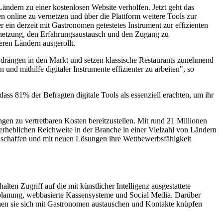
ändern zu einer kostenlosen Website verholfen. Jetzt geht das
n online zu vernetzen und über die Plattform weitere Tools zur
r ein derzeit mit Gastronomen getestetes Instrument zur effizienten
ernetzung, den Erfahrungsaustausch und den Zugang zu
eren Ländern ausgerollt.
 drängen in den Markt und setzen klassische Restaurants zunehmend
nd mithilfe digitaler Instrumente effizienter zu arbeiten", so
ass 81% der Befragten digitale Tools als essenziell erachten, um ihr
gen zu vertretbaren Kosten bereitzustellen. Mit rund 21 Millionen
erheblichen Reichweite in der Branche in einer Vielzahl von Ländern
 schaffen und mit neuen Lösungen ihre Wettbewerbsfähigkeit
ten Zugriff auf die mit künstlicher Intelligenz ausgestattete
alplanung, webbasierte Kassensysteme und Social Media. Darüber
enen sie sich mit Gastronomen austauschen und Kontakte knüpfen