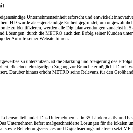
it
igenständige Unternehmenseinheit erforscht und entwickelt innovativ
reiben. HD wurde als eigenständige Einheit gegründet, um ungewöhnli
onomie zu identifizieren, werden alle Digitalanwendungen zunächst in
d Lösungen, durch die METRO auch den Erfolg seiner Kunden unterstü
 der Aufrufe seiner Website führen.
ewerbes zu unterstützen, ist die Stärkung und Steigerung des Erfol
liert, die einen einzigartigen Zugang zur Branche ermöglicht. Damit 
ert. Darüber hinaus erhöht METRO seine Relevanz für den Großhandel 
 Lebensmittelhandel. Das Unternehmen ist in 35 Ländern aktiv und besc
as Unternehmen liefert maßgeschneiderte Lösungen für die lokalen un
ie Belieferungsservices und Digitalisierungsinitiativen setzt MET