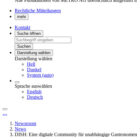
Alle Publikationen von METRO AG übersichtlich aufgeführt u
Rechtliche Mitteilungen
mehr
Kontakt
Suche öffnen
Suchen
Darstellung wählen
Darstellung wählen
Hell
Dunkel
System (auto)
Sprache auswählen
English
Deutsch
…
Newsroom
News
DISH: Eine digitale Community für unabhängige Gastronomen