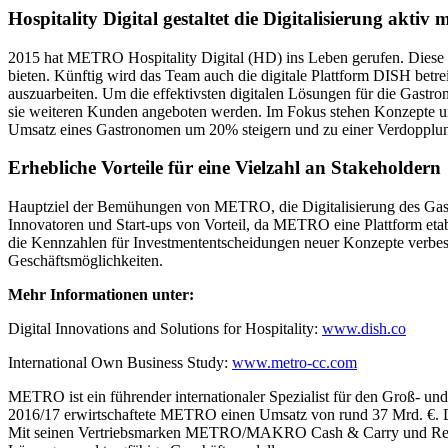
Hospitality Digital gestaltet die Digitalisierung aktiv m
2015 hat METRO Hospitality Digital (HD) ins Leben gerufen. Diese e
bieten. Künftig wird das Team auch die digitale Plattform DISH bet
auszuarbeiten. Um die effektivsten digitalen Lösungen für die Gastr
sie weiteren Kunden angeboten werden. Im Fokus stehen Konzepte un
Umsatz eines Gastronomen um 20% steigern und zu einer Verdopplung
Erhebliche Vorteile für eine Vielzahl an Stakeholdern
Hauptziel der Bemühungen von METRO, die Digitalisierung des Gastg
Innovatoren und Start-ups von Vorteil, da METRO eine Plattform etab
die Kennzahlen für Investmententscheidungen neuer Konzepte verbess
Geschäftsmöglichkeiten.
Mehr Informationen unter:
Digital Innovations and Solutions for Hospitality:
www.dish.co
International Own Business Study:
www.metro-cc.com
METRO ist ein führender internationaler Spezialist für den Groß- und
2016/17 erwirtschaftete METRO einen Umsatz von rund
37 Mrd. €.
D
Mit seinen Vertriebsmarken METRO/MAKRO Cash & Carry und Real sow