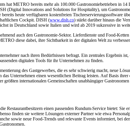
rants hat METRO bereits mehr als 100.000 Gastronomiebetrieben in 14 L
SH (Digital Innovations and Solutions for Hospitality), um Gastronome
r bereits heute verfügbaren kostenfreien Tischreservierungssoftware übe
chaftlichen Cockpit. DISH (
www.dish.co
) stärkt darüber hinaus die V
ächst in Deutschland sowie Italien und wird ab 2019 sukzessive in weit
unehmend auch den Gastronomie-Sektor. Lieferdienste und Food-Ketten
RO diese dabei, ihre Sichtbarkeit in der digitalen Welt zu verbessern u
rnehmer nach ihren Bedürfnissen befragt. Ein zentrales Ergebnis ist, d
ssenden digitalen Tools für ihr Unternehmen zu finden.
agmentierung des Gastgewerbes, die es sehr schwierig macht, neue Lösun
das Unternehmen einen wesentlichen Beitrag leisten. Auf Basis ihrer 
er größten internationalen Gemeinschaften unabhängiger Gastronomen
die Restaurantbesitzern einen passenden Rundum-Service bietet: Sie erhal
 Ebenso finden sie weitere Lösungen externer Partner wie etwa Person
anche sowie neue Food-Trends und relevante Events informiert, bei d
e Gastronomen.