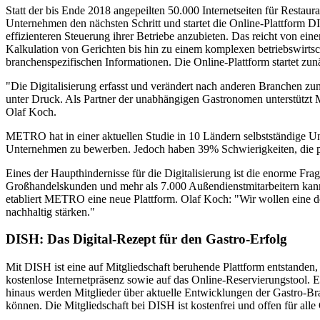
Statt der bis Ende 2018 angepeilten 50.000 Internetseiten für Restau
Unternehmen den nächsten Schritt und startet die Online-Plattform DI
effizienteren Steuerung ihrer Betriebe anzubieten. Das reicht von eine
Kalkulation von Gerichten bis hin zu einem komplexen betriebswirts
branchenspezifischen Informationen. Die Online-Plattform startet zun
"Die Digitalisierung erfasst und verändert nach anderen Branchen z
unter Druck. Als Partner der unabhängigen Gastronomen unterstützt MET
Olaf Koch.
METRO hat in einer aktuellen Studie in 10 Ländern selbstständige Unte
Unternehmen zu bewerben. Jedoch haben 39% Schwierigkeiten, die pa
Eines der Haupthindernisse für die Digitalisierung ist die enorme Fr
Großhandelskunden und mehr als 7.000 Außendienstmitarbeitern kann 
etabliert METRO eine neue Plattform.
Olaf Koch:
"Wir wollen eine d
nachhaltig stärken."
DISH: Das Digital-Rezept für den Gastro-Erfolg
Mit DISH ist eine auf Mitgliedschaft beruhende Plattform entstanden, 
kostenlose Internetpräsenz sowie auf das Online-Reservierungstool.
hinaus werden Mitglieder über aktuelle Entwicklungen der Gastro-Br
können. Die Mitgliedschaft bei DISH ist kostenfrei und offen für all