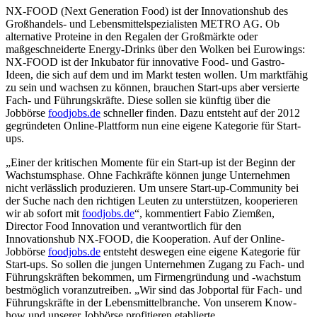
NX-FOOD (Next Generation Food) ist der Innovationshub des
Großhandels- und Lebensmittelspezialisten
METRO AG.
Ob
alternative Proteine in den Regalen der Großmärkte oder
maßgeschneiderte Energy-Drinks über den Wolken bei Eurowings:
NX-FOOD
ist der Inkubator für innovative Food- und Gastro-
Ideen, die sich auf dem und im Markt testen wollen. Um marktfähig
zu sein und wachsen zu können, brauchen Start-ups aber versierte
Fach- und Führungskräfte. Diese sollen sie künftig über die
Jobbörse
foodjobs.de
schneller finden. Dazu entsteht auf der 2012
gegründeten Online-Plattform nun eine eigene Kategorie für Start-
ups.
„Einer der kritischen Momente für ein Start-up ist der Beginn der
Wachstumsphase. Ohne Fachkräfte können junge Unternehmen
nicht verlässlich produzieren. Um unsere Start-up-Community bei
der Suche nach den richtigen Leuten zu unterstützen, kooperieren
wir ab sofort mit
foodjobs.de
“, kommentiert
Fabio Ziemßen,
Director Food Innovation und verantwortlich für den
Innovationshub
NX-FOOD,
die Kooperation. Auf der Online-
Jobbörse
foodjobs.de
entsteht deswegen eine eigene Kategorie für
Start-ups. So sollen die jungen Unternehmen Zugang zu Fach- und
Führungskräften bekommen, um Firmengründung und -wachstum
bestmöglich voranzutreiben. „Wir sind das Jobportal für Fach- und
Führungskräfte in der Lebensmittelbranche. Von unserem Know-
how und unserer Jobbörse profitieren etablierte