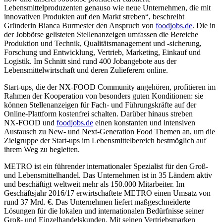
Lebensmittelproduzenten genauso wie neue Unternehmen, die mit
innovativen Produkten auf den Markt streben“, beschreibt
Gründerin
Bianca Burmester
den Anspruch von
foodjobs.de
. Die in
der Jobbörse gelisteten Stellenanzeigen umfassen die Bereiche
Produktion und Technik, Qualitätsmanagement und -sicherung,
Forschung und Entwicklung, Vertrieb, Marketing, Einkauf und
Logistik. Im Schnitt sind rund 400 Jobangebote aus der
Lebensmittelwirtschaft und deren Zulieferern online.
Start-ups, die der
NX-FOOD
Community angehören, profitieren im
Rahmen der Kooperation von besonders guten Konditionen: sie
können Stellenanzeigen für Fach- und Führungskräfte auf der
Online-Plattform kostenfrei schalten. Darüber hinaus streben
NX-FOOD
und
foodjobs.de
einen konstanten und intensiven
Austausch zu New- und Next-Generation Food Themen an, um die
Zielgruppe der Start-ups im Lebensmittelbereich bestmöglich auf
ihrem Weg zu begleiten.
METRO ist ein führender internationaler Spezialist für den Groß-
und Lebensmittelhandel. Das Unternehmen ist in 35 Ländern aktiv
und beschäftigt weltweit mehr als 150.000 Mitarbeiter. Im
Geschäftsjahr 2016/17 erwirtschaftete METRO einen Umsatz von
rund
37 Mrd. €.
Das Unternehmen liefert maßgeschneiderte
Lösungen für die lokalen und internationalen Bedürfnisse seiner
Groß- und Einzelhandelskunden. Mit seinen Vertriebsmarken