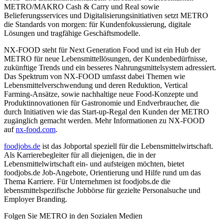
METRO/MAKRO Cash & Carry und Real sowie
Belieferungsservices und Digitalisierungsinitiativen setzt METRO
die Standards von morgen: für Kundenfokussierung, digitale
Lösungen und tragfähige Geschäftsmodelle.
NX-FOOD steht für Next Generation Food und ist ein Hub der
METRO für neue Lebensmittellösungen, der Kundenbedürfnisse,
zukünftige Trends und ein besseres Nahrungsmittelsystem adressiert.
Das Spektrum von
NX-FOOD
umfasst dabei Themen wie
Lebensmittelverschwendung und deren Reduktion, Vertical
Farming-Ansätze, sowie nachhaltige neue Food-Konzepte und
Produktinnovationen für Gastronomie und Endverbraucher, die
durch Initiativen wie das Start-up-Regal den Kunden der METRO
zugänglich gemacht werden. Mehr Informationen zu
NX-FOOD
auf
nx-food.com
.
foodjobs.de
ist das Jobportal speziell für die Lebensmittelwirtschaft.
Als Karrierebegleiter für all diejenigen, die in der
Lebensmittelwirtschaft ein- und aufsteigen möchten, bietet
foodjobs.de Job-Angebote, Orientierung und Hilfe rund um das
Thema Karriere. Für Unternehmen ist foodjobs.de die
lebensmittelspezifische Jobbörse für gezielte Personalsuche und
Employer Branding.
Folgen Sie METRO in den Sozialen Medien