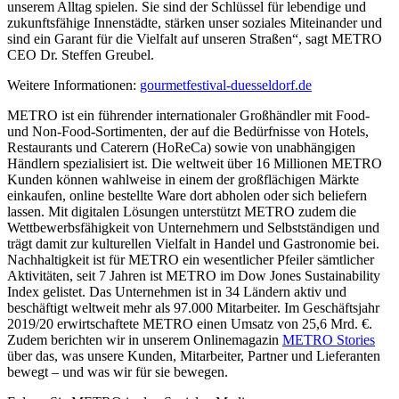
unserem Alltag spielen. Sie sind der Schlüssel für lebendige und
zukunftsfähige Innenstädte, stärken unser soziales Miteinander und
sind ein Garant für die Vielfalt auf unseren Straßen“, sagt METRO
CEO
Dr. Steffen Greubel
.
Weitere Informationen:
gourmetfestival-duesseldorf.de
METRO ist ein führender internationaler Großhändler mit Food-
und Non-Food-Sortimenten, der auf die Bedürfnisse von Hotels,
Restaurants und Caterern (HoReCa) sowie von unabhängigen
Händlern spezialisiert ist. Die weltweit über 16 Millionen METRO
Kunden können wahlweise in einem der großflächigen Märkte
einkaufen, online bestellte Ware dort abholen oder sich beliefern
lassen. Mit digitalen Lösungen unterstützt METRO zudem die
Wettbewerbsfähigkeit von Unternehmern und Selbstständigen und
trägt damit zur kulturellen Vielfalt in Handel und Gastronomie bei.
Nachhaltigkeit ist für METRO ein wesentlicher Pfeiler sämtlicher
Aktivitäten, seit 7 Jahren ist METRO im Dow Jones Sustainability
Index gelistet. Das Unternehmen ist in 34 Ländern aktiv und
beschäftigt weltweit mehr als 97.000 Mitarbeiter. Im Geschäftsjahr
2019/20 erwirtschaftete METRO einen Umsatz von 25,6 Mrd. €.
Zudem berichten wir in unserem Onlinemagazin
METRO Stories
über das, was unsere Kunden, Mitarbeiter, Partner und Lieferanten
bewegt – und was wir für sie bewegen.