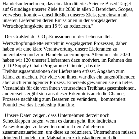
Handelsunternehmen, das ein akkreditiertes Science Based Target
auf Grundlage unserer Ziele für 2030 in allen 3 Bereichen, Scopes,
vorweisen konnte – einschließlich unseres Ziels, gemeinsam mit
unseren Lieferanten deren Emissionen in der vorgelagerten
Wertschöpfungskette um 15 % zu reduzieren."
"Der Großteil der CO
-Emissionen in der Lebensmittel-
2
Wertschöpfungskette entsteht in vorgelagerten Prozessen, daher
haben wir eine klare Verantwortung, unsere Lieferanten zu
unterstützen und zum Handeln zu ermutigen. Allein im Jahr 2020
haben wir 120 unserer Lieferanten dazu motiviert, im Rahmen des
‚CDP Supply Chain Programme Climate‘, das die
Treibhausgasemissionen der Lieferanten erfasst, Angaben zum
Klima zu machen. Für viele von ihnen war dies ein augenöffnender,
aber auch ermutigender Prozess. Einerseits gewannen sie ein tiefes
Verständnis für die von ihnen verursachten Treibhausgasemissionen,
andererseits ergibt sich aus dieser Erkenntnis auch die Chance,
Prozesse nachhaltig zum Besseren zu verändern," kommentiert
Pountcheva das Leadership Ranking.
"Unsere Daten zeigen, dass Unternehmen derzeit noch
Scheuklappen tragen, wenn es darum geht, ihre indirekten
Auswirkungen zu bewerten und mit den Zulieferern
zusammenzuarbeiten, um diese zu reduzieren. Unternehmen müssen
dringend handeln, um Maßnahmen zu kaskadieren und die