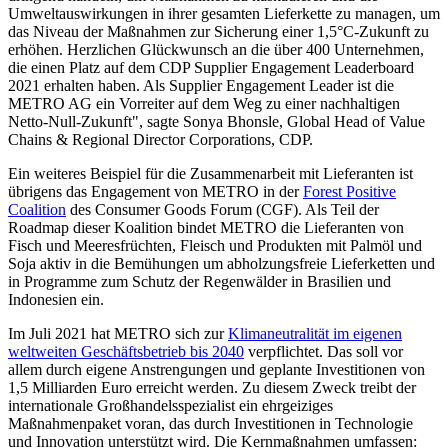
Umweltauswirkungen in ihrer gesamten Lieferkette zu managen, um
das Niveau der Maßnahmen zur Sicherung einer 1,5°C-Zukunft zu
erhöhen. Herzlichen Glückwunsch an die über 400 Unternehmen,
die einen Platz auf dem CDP Supplier Engagement Leaderboard
2021 erhalten haben. Als Supplier Engagement Leader ist die
METRO AG ein Vorreiter auf dem Weg zu einer nachhaltigen
Netto-Null-Zukunft", sagte Sonya Bhonsle, Global Head of Value
Chains & Regional Director Corporations, CDP.
Ein weiteres Beispiel für die Zusammenarbeit mit Lieferanten ist
übrigens das Engagement von METRO in der
Forest Positive
Coalition
des Consumer Goods Forum (CGF). Als Teil der
Roadmap dieser Koalition bindet METRO die Lieferanten von
Fisch und Meeresfrüchten, Fleisch und Produkten mit Palmöl und
Soja aktiv in die Bemühungen um abholzungsfreie Lieferketten und
in Programme zum Schutz der Regenwälder in Brasilien und
Indonesien ein.
Im Juli 2021 hat METRO sich zur
Klimaneutralität im eigenen
weltweiten Geschäftsbetrieb bis 2040
verpflichtet. Das soll vor
allem durch eigene Anstrengungen und geplante Investitionen von
1,5 Milliarden Euro erreicht werden. Zu diesem Zweck treibt der
internationale Großhandelsspezialist ein ehrgeiziges
Maßnahmenpaket voran, das durch Investitionen in Technologie
und Innovation unterstützt wird. Die Kernmaßnahmen umfassen: