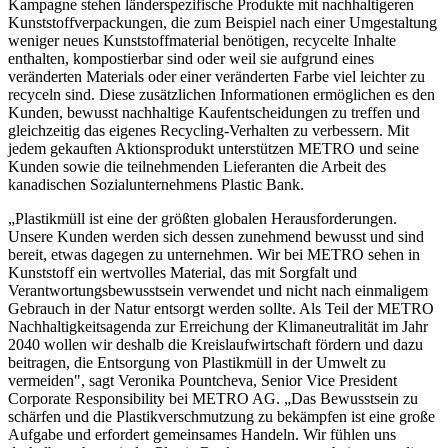
Kampagne stehen länderspezifische Produkte mit nachhaltigeren
Kunststoffverpackungen, die zum Beispiel nach einer Umgestaltung
weniger neues Kunststoffmaterial benötigen, recycelte Inhalte
enthalten, kompostierbar sind oder weil sie aufgrund eines
veränderten Materials oder einer veränderten Farbe viel leichter zu
recyceln sind. Diese zusätzlichen Informationen ermöglichen es den
Kunden, bewusst nachhaltige Kaufentscheidungen zu treffen und
gleichzeitig das eigenes Recycling-Verhalten zu verbessern. Mit
jedem gekauften Aktionsprodukt unterstützen METRO und seine
Kunden sowie die teilnehmenden Lieferanten die Arbeit des
kanadischen Sozialunternehmens Plastic Bank.
„Plastikmüll ist eine der größten globalen Herausforderungen.
Unsere Kunden werden sich dessen zunehmend bewusst und sind
bereit, etwas dagegen zu unternehmen. Wir bei METRO sehen in
Kunststoff ein wertvolles Material, das mit Sorgfalt und
Verantwortungsbewusstsein verwendet und nicht nach einmaligem
Gebrauch in der Natur entsorgt werden sollte. Als Teil der METRO
Nachhaltigkeitsagenda zur Erreichung der Klimaneutralität im Jahr
2040 wollen wir deshalb die Kreislaufwirtschaft fördern und dazu
beitragen, die Entsorgung von Plastikmüll in der Umwelt zu
vermeiden", sagt
Veronika Pountcheva
, Senior Vice President
Corporate Responsibility bei
METRO AG
. „Das Bewusstsein zu
schärfen und die Plastikverschmutzung zu bekämpfen ist eine große
Aufgabe und erfordert gemeinsames Handeln. Wir fühlen uns