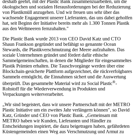
deshalb geehrt, mit der Plastic Bank zusammenzuarbeiten, um die
ökologischen und sozialen Herausforderungen bei der Reduzierung
von Plastikmüll anzugehen. Und wir freuen uns sehr über das
wachsende Engagement unserer Lieferanten, das uns dabei geholfen
hat, seit Beginn der Initiative bereits mehr als 1.300 Tonnen Plastik
aus den Weltmeeren fernzuhalten."
Die Plastic Bank wurde 2013 von CEO David Katz und CTO
Shaun Frankson gegründet und befähigt so genannte Ocean
Stewards, die Plastikverschmutzung der Meere aufzuhalten. Das
soziale Unternehmen gründet und fördert dafür ethische
Sammelgemeinschaften, in denen die Mitglieder für eingesammeltes
Plastik Prämien erhalten. Die Tauschvorgänge werden über eine
Blockchain-gesicherte Plattform aufgezeichnet, die rückverfolgbares
Sammeln ermöglicht, die Einnahmen sichert und die Auswertung
®
überprüft. Das gesammelte Material wird zu Social Plastic
-
Rohstoff für die Wiederverwendung in Produkten und
Verpackungen weiterverarbeitet.
„Wir sind begeistert, dass wir unsere Partnerschaft mit der METRO
Plastic Initiative um ein zweites Jahr verlängern können", so David
Katz, Gründer und CEO von Plastic Bank. „Gemeinsam mit
METRO haben wir Kunden, Lieferanten und Händler zu
Entscheidungen inspiriert, die dazu beigetragen haben, gefährdeten
Küstengemeinden einen Weg aus Verschmutzung und Armut zu