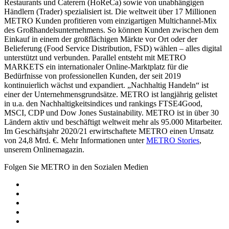
Restaurants und Caterern (HoReCa) sowie von unabhängigen
Händlern (Trader) spezialisiert ist. Die weltweit über 17 Millionen
METRO Kunden profitieren vom einzigartigen Multichannel-Mix
des Großhandelsunternehmens. So können Kunden zwischen dem
Einkauf in einem der großflächigen Märkte vor Ort oder der
Belieferung (Food Service Distribution, FSD) wählen – alles digital
unterstützt und verbunden. Parallel entsteht mit METRO
MARKETS ein internationaler Online-Marktplatz für die
Bedürfnisse von professionellen Kunden, der seit 2019
kontinuierlich wächst und expandiert. „Nachhaltig Handeln“ ist
einer der Unternehmensgrundsätze. METRO ist langjährig gelistet
in u.a. den Nachhaltigkeitsindices und rankings FTSE4Good,
MSCI, CDP und Dow Jones Sustainability. METRO ist in über 30
Ländern aktiv und beschäftigt weltweit mehr als 95.000 Mitarbeiter.
Im Geschäftsjahr 2020/21 erwirtschaftete METRO einen Umsatz
von 24,8 Mrd. €. Mehr Informationen unter
METRO Stories
,
unserem Onlinemagazin.
Folgen Sie METRO in den Sozialen Medien