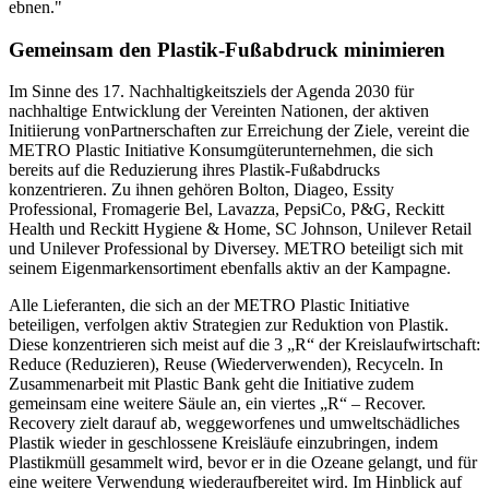
ebnen."
Gemeinsam den Plastik-Fußabdruck minimieren
Im Sinne des 17. Nachhaltigkeitsziels der Agenda 2030 für
nachhaltige Entwicklung der Vereinten Nationen, der aktiven
Initiierung vonPartnerschaften zur Erreichung der Ziele, vereint die
METRO Plastic Initiative Konsumgüterunternehmen, die sich
bereits auf die Reduzierung ihres Plastik-Fußabdrucks
konzentrieren. Zu ihnen gehören Bolton, Diageo, Essity
Professional, Fromagerie Bel, Lavazza, PepsiCo, P&G, Reckitt
Health und Reckitt Hygiene & Home, SC Johnson, Unilever Retail
und Unilever Professional by Diversey. METRO beteiligt sich mit
seinem Eigenmarkensortiment ebenfalls aktiv an der Kampagne.
Alle Lieferanten, die sich an der METRO Plastic Initiative
beteiligen, verfolgen aktiv Strategien zur Reduktion von Plastik.
Diese konzentrieren sich meist auf die 3 „R“ der Kreislaufwirtschaft:
Reduce (Reduzieren), Reuse (Wiederverwenden), Recyceln. In
Zusammenarbeit mit Plastic Bank geht die Initiative zudem
gemeinsam eine weitere Säule an, ein viertes „R“ – Recover.
Recovery zielt darauf ab, weggeworfenes und umweltschädliches
Plastik wieder in geschlossene Kreisläufe einzubringen, indem
Plastikmüll gesammelt wird, bevor er in die Ozeane gelangt, und für
eine weitere Verwendung wiederaufbereitet wird. Im Hinblick auf