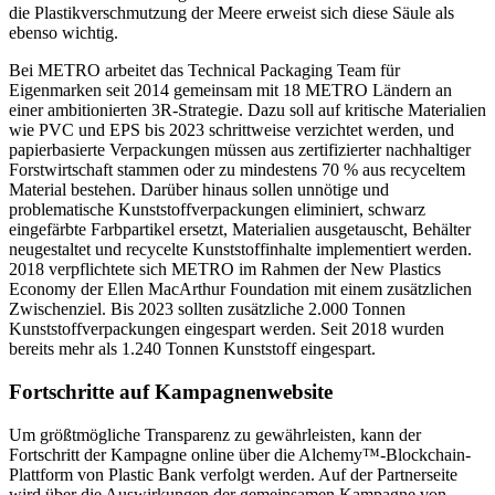
die Plastikverschmutzung der Meere erweist sich diese Säule als
ebenso wichtig.
Bei METRO arbeitet das Technical Packaging Team für
Eigenmarken seit 2014 gemeinsam mit 18 METRO Ländern an
einer ambitionierten 3R-Strategie. Dazu soll auf kritische Materialien
wie PVC und EPS bis 2023 schrittweise verzichtet werden, und
papierbasierte Verpackungen müssen aus zertifizierter nachhaltiger
Forstwirtschaft stammen oder zu mindestens 70 % aus recyceltem
Material bestehen. Darüber hinaus sollen unnötige und
problematische Kunststoffverpackungen eliminiert, schwarz
eingefärbte Farbpartikel ersetzt, Materialien ausgetauscht, Behälter
neugestaltet und recycelte Kunststoffinhalte implementiert werden.
2018 verpflichtete sich METRO im Rahmen der New Plastics
Economy der Ellen MacArthur Foundation mit einem zusätzlichen
Zwischenziel. Bis 2023 sollten zusätzliche 2.000 Tonnen
Kunststoffverpackungen eingespart werden. Seit 2018 wurden
bereits mehr als 1.240 Tonnen Kunststoff eingespart.
Fortschritte auf Kampagnenwebsite
Um größtmögliche Transparenz zu gewährleisten, kann der
Fortschritt der Kampagne online über die Alchemy™-Blockchain-
Plattform von Plastic Bank verfolgt werden. Auf der Partnerseite
wird über die Auswirkungen der gemeinsamen Kampagne von