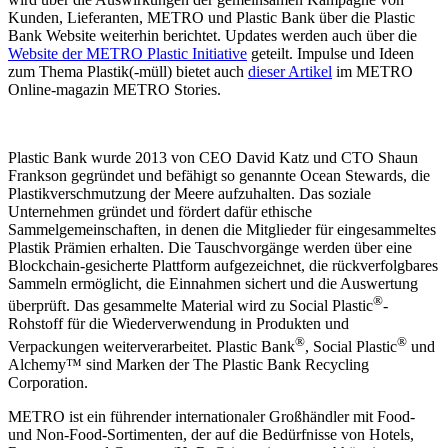
Kunden, Lieferanten, METRO und Plastic Bank über die Plastic
Bank Website weiterhin berichtet. Updates werden auch über die
Website der METRO Plastic Initiative
geteilt. Impulse und Ideen
zum Thema Plastik(-müll) bietet auch
dieser Artikel
im METRO
Online-magazin METRO Stories.
Plastic Bank wurde 2013 von CEO David Katz und CTO Shaun
Frankson gegründet und befähigt so genannte Ocean Stewards, die
Plastikverschmutzung der Meere aufzuhalten. Das soziale
Unternehmen gründet und fördert dafür ethische
Sammelgemeinschaften, in denen die Mitglieder für eingesammeltes
Plastik Prämien erhalten. Die Tauschvorgänge werden über eine
Blockchain-gesicherte Plattform aufgezeichnet, die rückverfolgbares
Sammeln ermöglicht, die Einnahmen sichert und die Auswertung
®
überprüft. Das gesammelte Material wird zu Social Plastic
-
Rohstoff für die Wiederverwendung in Produkten und
®
®
Verpackungen weiterverarbeitet. Plastic Bank
, Social Plastic
und
Alchemy™ sind Marken der The Plastic Bank Recycling
Corporation.
METRO ist ein führender internationaler Großhändler mit Food-
und Non-Food-Sortimenten, der auf die Bedürfnisse von Hotels,