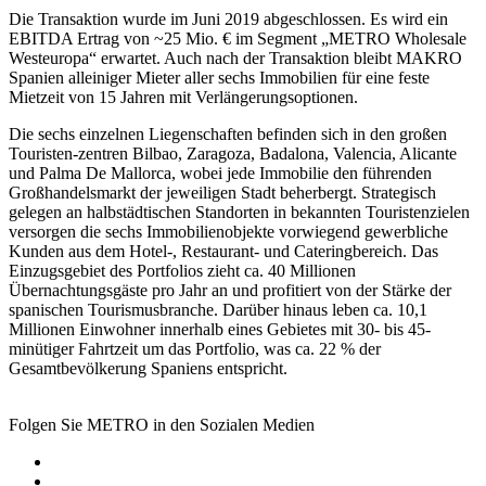
Die Transaktion wurde im Juni 2019 abgeschlossen. Es wird ein
EBITDA Ertrag von ~25 Mio. € im Segment „METRO Wholesale
Westeuropa“ erwartet. Auch nach der Transaktion bleibt MAKRO
Spanien alleiniger Mieter aller sechs Immobilien für eine feste
Mietzeit von 15 Jahren mit Verlängerungsoptionen.
Die sechs einzelnen Liegenschaften befinden sich in den großen
Touristen-zentren Bilbao, Zaragoza, Badalona, Valencia, Alicante
und Palma De Mallorca, wobei jede Immobilie den führenden
Großhandelsmarkt der jeweiligen Stadt beherbergt. Strategisch
gelegen an halbstädtischen Standorten in bekannten Touristenzielen
versorgen die sechs Immobilienobjekte vorwiegend gewerbliche
Kunden aus dem Hotel-, Restaurant- und Cateringbereich. Das
Einzugsgebiet des Portfolios zieht ca. 40 Millionen
Übernachtungsgäste pro Jahr an und profitiert von der Stärke der
spanischen Tourismusbranche. Darüber hinaus leben ca. 10,1
Millionen Einwohner innerhalb eines Gebietes mit 30- bis 45-
minütiger Fahrtzeit um das Portfolio, was ca. 22 % der
Gesamtbevölkerung Spaniens entspricht.
Folgen Sie METRO in den Sozialen Medien