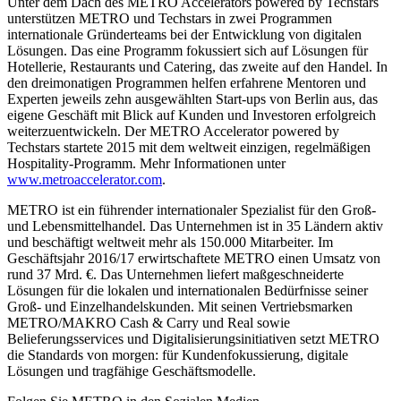
Unter dem Dach des METRO Accelerators powered by Techstars
unterstützen METRO und Techstars in zwei Programmen
internationale Gründerteams bei der Entwicklung von digitalen
Lösungen. Das eine Programm fokussiert sich auf Lösungen für
Hotellerie, Restaurants und Catering, das zweite auf den Handel. In
den dreimonatigen Programmen helfen erfahrene Mentoren und
Experten jeweils zehn ausgewählten Start-ups von Berlin aus, das
eigene Geschäft mit Blick auf Kunden und Investoren erfolgreich
weiterzuentwickeln. Der METRO Accelerator powered by
Techstars startete 2015 mit dem weltweit einzigen, regelmäßigen
Hospitality-Programm. Mehr Informationen unter
www.metroaccelerator.com
.
METRO ist ein führender internationaler Spezialist für den Groß-
und Lebensmittelhandel. Das Unternehmen ist in
35 Ländern
aktiv
und beschäftigt weltweit mehr als 150.000 Mitarbeiter. Im
Geschäftsjahr 2016/17 erwirtschaftete METRO einen Umsatz von
rund
37 Mrd. €.
Das Unternehmen liefert maßgeschneiderte
Lösungen für die lokalen und internationalen Bedürfnisse seiner
Groß- und Einzelhandelskunden. Mit seinen Vertriebsmarken
METRO/MAKRO Cash & Carry und Real sowie
Belieferungsservices und Digitalisierungsinitiativen setzt METRO
die Standards von morgen: für Kundenfokussierung, digitale
Lösungen und tragfähige Geschäftsmodelle.