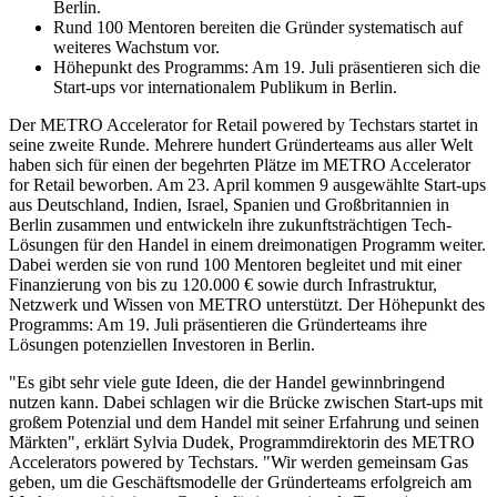
Berlin.
Rund 100 Mentoren bereiten die Gründer systematisch auf
weiteres Wachstum vor.
Höhepunkt des Programms: Am 19. Juli präsentieren sich die
Start-ups vor internationalem Publikum in Berlin.
Der METRO Accelerator for Retail powered by Techstars startet in
seine zweite Runde. Mehrere hundert Gründerteams aus aller Welt
haben sich für einen der begehrten Plätze im METRO Accelerator
for Retail beworben. Am 23. April kommen 9 ausgewählte Start-ups
aus Deutschland, Indien, Israel, Spanien und Großbritannien in
Berlin zusammen und entwickeln ihre zukunftsträchtigen Tech-
Lösungen für den Handel in einem dreimonatigen Programm weiter.
Dabei werden sie von rund 100 Mentoren begleitet und mit einer
Finanzierung von bis zu 120.000 € sowie durch Infrastruktur,
Netzwerk und Wissen von METRO unterstützt. Der Höhepunkt des
Programms: Am 19. Juli präsentieren die Gründerteams ihre
Lösungen potenziellen Investoren in Berlin.
"Es gibt sehr viele gute Ideen, die der Handel gewinnbringend
nutzen kann. Dabei schlagen wir die Brücke zwischen Start-ups mit
großem Potenzial und dem Handel mit seiner Erfahrung und seinen
Märkten", erklärt Sylvia Dudek, Programmdirektorin des METRO
Accelerators powered by Techstars. "Wir werden gemeinsam Gas
geben, um die Geschäftsmodelle der Gründerteams erfolgreich am