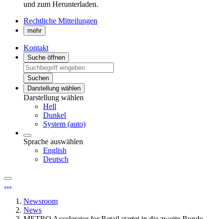
und zum Herunterladen.
Rechtliche Mitteilungen
mehr
Kontakt
Suche öffnen
Suchen
Darstellung wählen
Darstellung wählen
Hell
Dunkel
System (auto)
Sprache auswählen
English
Deutsch
…
Newsroom
News
METRO Accelerator for Retail startet in die zweite Runde