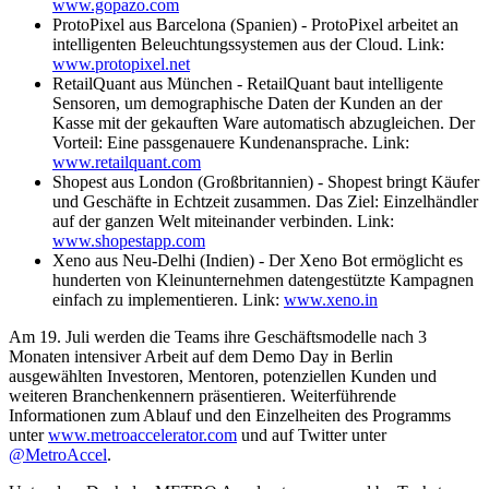
www.gopazo.com
ProtoPixel aus Barcelona (Spanien) - ProtoPixel arbeitet an
intelligenten Beleuchtungssystemen aus der Cloud. Link:
www.protopixel.net
RetailQuant aus München - RetailQuant baut intelligente
Sensoren, um demographische Daten der Kunden an der
Kasse mit der gekauften Ware automatisch abzugleichen. Der
Vorteil: Eine passgenauere Kundenansprache. Link:
www.retailquant.com
Shopest aus London (Großbritannien) - Shopest bringt Käufer
und Geschäfte in Echtzeit zusammen. Das Ziel: Einzelhändler
auf der ganzen Welt miteinander verbinden. Link:
www.shopestapp.com
Xeno aus Neu-Delhi (Indien) - Der Xeno Bot ermöglicht es
hunderten von Kleinunternehmen datengestützte Kampagnen
einfach zu implementieren. Link:
www.xeno.in
Am 19. Juli werden die Teams ihre Geschäftsmodelle nach 3
Monaten intensiver Arbeit auf dem Demo Day in Berlin
ausgewählten Investoren, Mentoren, potenziellen Kunden und
weiteren Branchenkennern präsentieren. Weiterführende
Informationen zum Ablauf und den Einzelheiten des Programms
unter
www.metroaccelerator.com
und auf Twitter unter
@MetroAccel
.