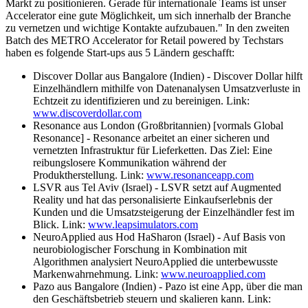
Markt zu positionieren. Gerade für internationale Teams ist unser
Accelerator eine gute Möglichkeit, um sich innerhalb der Branche
zu vernetzen und wichtige Kontakte aufzubauen." In den zweiten
Batch des METRO Accelerator for Retail powered by Techstars
haben es folgende Start-ups aus 5 Ländern geschafft:
Discover Dollar aus Bangalore (Indien) - Discover Dollar hilft
Einzelhändlern mithilfe von Datenanalysen Umsatzverluste in
Echtzeit zu identifizieren und zu bereinigen. Link:
www.discoverdollar.com
Resonance aus London (Großbritannien)
[vormals Global
Resonance]
- Resonance arbeitet an einer sicheren und
vernetzten Infrastruktur für Lieferketten. Das Ziel: Eine
reibungslosere Kommunikation während der
Produktherstellung. Link:
www.resonanceapp.com
LSVR aus Tel Aviv (Israel) - LSVR setzt auf Augmented
Reality und hat das personalisierte Einkaufserlebnis der
Kunden und die Umsatzsteigerung der Einzelhändler fest im
Blick. Link:
www.leapsimulators.com
NeuroApplied aus Hod HaSharon (Israel) - Auf Basis von
neurobiologischer Forschung in Kombination mit
Algorithmen analysiert NeuroApplied die unterbewusste
Markenwahrnehmung. Link:
www.neuroapplied.com
Pazo aus Bangalore (Indien) - Pazo ist eine App, über die man
den Geschäftsbetrieb steuern und skalieren kann. Link: