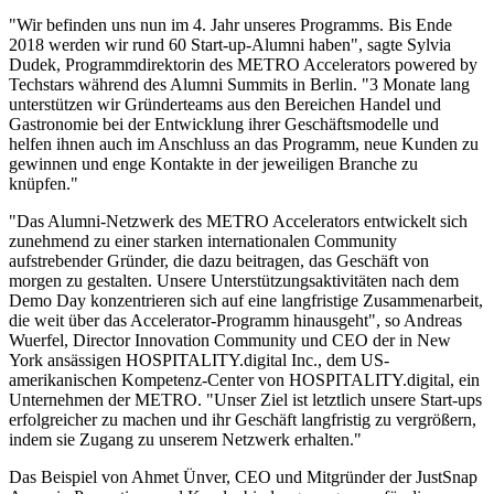
"Wir befinden uns nun im 4. Jahr unseres Programms. Bis Ende
2018 werden wir rund 60 Start-up-Alumni haben", sagte Sylvia
Dudek, Programmdirektorin des METRO Accelerators powered by
Techstars während des Alumni Summits in Berlin. "3 Monate lang
unterstützen wir Gründerteams aus den Bereichen Handel und
Gastronomie bei der Entwicklung ihrer Geschäftsmodelle und
helfen ihnen auch im Anschluss an das Programm, neue Kunden zu
gewinnen und enge Kontakte in der jeweiligen Branche zu
knüpfen."
"Das Alumni-Netzwerk des METRO Accelerators entwickelt sich
zunehmend zu einer starken internationalen Community
aufstrebender Gründer, die dazu beitragen, das Geschäft von
morgen zu gestalten. Unsere Unterstützungsaktivitäten nach dem
Demo Day konzentrieren sich auf eine langfristige Zusammenarbeit,
die weit über das Accelerator-Programm hinausgeht", so Andreas
Wuerfel, Director Innovation Community und CEO der in New
York ansässigen HOSPITALITY.digital Inc., dem US-
amerikanischen Kompetenz-Center von HOSPITALITY.digital, ein
Unternehmen der METRO. "Unser Ziel ist letztlich unsere Start-ups
erfolgreicher zu machen und ihr Geschäft langfristig zu vergrößern,
indem sie Zugang zu unserem Netzwerk erhalten."
Das Beispiel von Ahmet Ünver, CEO und Mitgründer der JustSnap