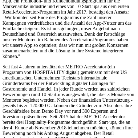
App, ein Promotion- und Kundenbindungsprogramm für die
Markenartikelindustrie und eines von 10 Start-ups aus dem ersten
Retail-Accelerator-Programm im Jahr 2017, bestätigt den Ansatz:
"Wir konnten seit Ende des Programms die Zahl unserer
Kampagnen verdreifachen und die Anzahl der App-Nutzer um das
Fünffache steigern. Es ist uns gelungen, unser Angebot nach
Deutschland und Österreich auszuweiten. Dank der Ratschläge
unserer Mentoren im Rahmen des Accelerator-Programms haben
wir unsere App so optimiert, dass wir nun mit großen Konzernen
zusammenarbeiten und die Lösung in ihre Systeme integrieren
können."
Seit fast 4 Jahren unterstützt der METRO Accelerator (ein
Programm von HOSPITALITY.digital) gemeinsam mit dem US-
amerikanischen Unternehmen Techstars internationale
Gründerteams bei der Entwicklung digitaler Lösungen für
Gastronomie und Handel. In jeder Runde werden aus zahlreichen
Bewerbungen rund 10 Start-ups ausgewählt, die über 3 Monate von
Mentoren begleitet werden. Neben der finanziellen Unterstützung -
jeweils bis zu 120.000 € - können die Gründer zum Abschluss ihre
Geschäftsidee beim Demo Day vor rund 300 Experten und
Investoren präsentieren. Seit 2015 hat der METRO Accelerator
bereits drei Hospitality-Programme durchgeführt. Start-ups, die an
der 4. Runde ab November 2018 teilnehmen möchten, können ihre
Bewerbung noch bis Anfang August abgeben. Der Retail