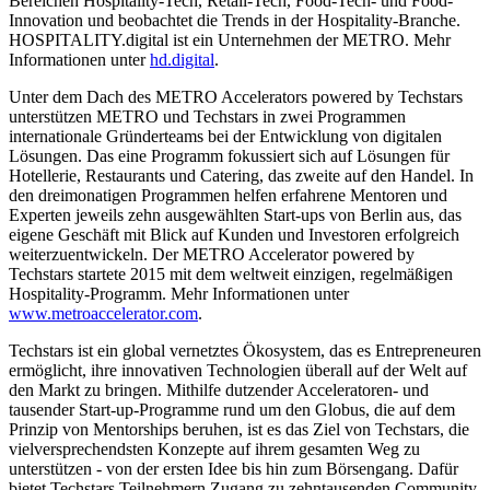
Bereichen Hospitality-Tech, Retail-Tech, Food-Tech- und Food-
Innovation und beobachtet die Trends in der Hospitality-Branche.
HOSPITALITY.digital ist ein Unternehmen der METRO. Mehr
Informationen unter
hd.digital
.
Unter dem Dach des METRO Accelerators powered by Techstars
unterstützen METRO und Techstars in zwei Programmen
internationale Gründerteams bei der Entwicklung von digitalen
Lösungen. Das eine Programm fokussiert sich auf Lösungen für
Hotellerie, Restaurants und Catering, das zweite auf den Handel. In
den dreimonatigen Programmen helfen erfahrene Mentoren und
Experten jeweils zehn ausgewählten Start-ups von Berlin aus, das
eigene Geschäft mit Blick auf Kunden und Investoren erfolgreich
weiterzuentwickeln. Der METRO Accelerator powered by
Techstars startete 2015 mit dem weltweit einzigen, regelmäßigen
Hospitality-Programm. Mehr Informationen unter
www.metroaccelerator.com
.
Techstars ist ein global vernetztes Ökosystem, das es Entrepreneuren
ermöglicht, ihre innovativen Technologien überall auf der Welt auf
den Markt zu bringen. Mithilfe dutzender Acceleratoren- und
tausender Start-up-Programme rund um den Globus, die auf dem
Prinzip von Mentorships beruhen, ist es das Ziel von Techstars, die
vielversprechendsten Konzepte auf ihrem gesamten Weg zu
unterstützen - von der ersten Idee bis hin zum Börsengang. Dafür
bietet Techstars Teilnehmern Zugang zu zehntausenden Community