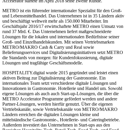
Accelerator startete im April 2018 seine zweite Runde.
METRO ist ein führender internationaler Spezialist für den Groß-
und Lebensmittelhandel. Das Unternehmen ist in 35 Ländern aktiv
und beschäftigt weltweit mehr als 150.000 Mitarbeiter. Im
Geschäftsjahr 2016/17 erwirtschaftete METRO einen Umsatz von
rund 37 Mrd. €. Das Unternehmen liefert maßgeschneiderte
Lösungen für die lokalen und internationalen Bedürfnisse seiner
Groß- und Einzelhandelskunden. Mit seinen Vertriebsmarken
METRO/MAKRO Cash & Carry und Real sowie
Belieferungsservices und Digitalisierungsinitiativen setzt METRO
die Standards von morgen: für Kundenfokussierung, digitale
Lösungen und tragfähige Geschäftsmodelle.
HOSPITALITY.digital wurde 2015 gegründet und leistet einen
aktiven Beitrag zur Digitalisierung der Gastronomie. Ein
internationales Team setzt verschiedene digitale Lösungen und
Innovationen in Gastronomie. Hotellerie und Handel um. Sowohl
eigene Lösungen als auch auch Start-up-Lösungen, die über die
METRO Accelerator Programme gefördert werden und andere
Partner-Lösungen, werden hierfür genutzt. Über die eigenen
Vertriebskanäle, sowie Vertriebskanäle von METRO/MAKRO
Ländern erreichen die digitalen Lösungen kleine und
mittelständische Gastronomie-, Hotellerie- und Cateringbetriebe.
Außerdem investiert das Unternehmen in Start-ups aus den