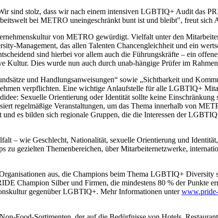
ir sind stolz, dass wir nach einem intensiven LGBTIQ+ Audit das 
ere Arbeitswelt bei METRO uneingeschränkt bunt ist und bleibt", freu
nternehmenskultur von METRO gewürdigt. Vielfalt unter den Mitarbeit
ersity-Management, das allen Talenten Chancengleichheit und ein werts
scheidend sind hierbei vor allem auch die Führungskräfte – ein offener 
ive Kultur. Dies wurde nun auch durch unab-hängige Prüfer im Rahme
dsätze und Handlungsanweisungen“ sowie „Sichtbarkeit und Kommunika
en verpflichten. Eine wichtige Anlaufstelle für alle LGBTIQ+ Mitarbe
e: Sexuelle Orientierung oder Identität sollte keine Einschränkung se
isiert regelmäßige Veranstaltungen, um das Thema innerhalb von MET
llt und es bilden sich regionale Gruppen, die die Interessen der LGB
 – wie Geschlecht, Nationalität, sexuelle Orientierung und Identität,
hops zu gezielten Themenbereichen, über Mitarbeiternetzwerke, intern
rganisationen aus, die Champions beim Thema LGBTIQ+ Diversity si
 PRIDE Champion Silber und Firmen, die mindestens 80 % der Punkte er
tionskultur gegenüber LGBTIQ+. Mehr Informationen unter
www.pride-
 Non-Food-Sortimenten, der auf die Bedürfnisse von Hotels, Restaur