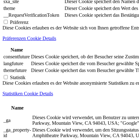
sxa_site
Dieser Cookie speichert den Namen d
theme
Dieser Cookie speichert den Wert de
__RequestVerificationToken
Dieses Cookie speichert das Bestätig
Präferenz
Diese Cookies erlauben es der Website sich von Ihnen getroffene En
Präferenzen Cookie Details
Name
consentfuture
Dieses Cookie speichert, ob der Besucher seine Zust
langfuture
Dieses Cookie speichert die vom Besucher gewählte Spr
themefuture
Dieser Cookie speichert das vom Besucher gewählte The
Statistik
Diese Cookies erlauben es der Website anonymisierte Statistiken zu e
Statistiken Cookie Details
Name
Dieses Cookie wird verwendet, um Benutzer zu unter
_ga
Parkway, Mountain View, CA 94043, USA; "Google").
_ga_property-
Dieses Cookie wird verwendet, um den Sitzungsstatu
id
Amphitheatre Parkway, Mountain View, CA 94043, US