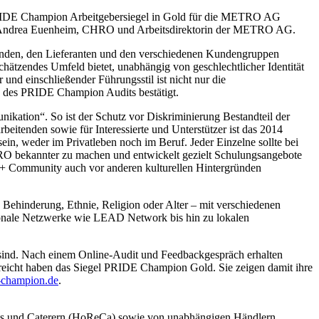
PRIDE Champion Arbeitgebersiegel in Gold für die METRO AG
t sich Andrea Euenheim, CHRO und Arbeitsdirektorin der METRO AG.
enden, den Lieferanten und den verschiedenen Kundengruppen
chätzendes Umfeld bietet, unabhängig von geschlechtlicher Identität
und einschließender Führungsstil ist nicht nur die
n des PRIDE Champion Audits bestätigt.
tion“. So ist der Schutz vor Diskriminierung Bestandteil der
itenden sowie für Interessierte und Unterstützer ist das 2014
in, weder im Privatleben noch im Beruf. Jeder Einzelne sollte bei
RO bekannter zu machen und entwickelt gezielt Schulungsangebote
TIQ+ Community auch vor anderen kulturellen Hintergründen
 Behinderung, Ethnie, Religion oder Alter – mit verschiedenen
ationale Netzwerke wie LEAD Network bis hin zu lokalen
nd. Nach einem Online-Audit und Feedbackgespräch erhalten
reicht haben das Siegel PRIDE Champion Gold. Sie zeigen damit ihre
champion.de
.
ants und Caterern (HoReCa) sowie von unabhängigen Händlern