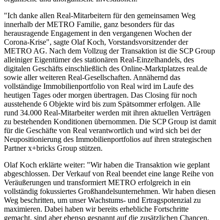
"Ich danke allen Real-Mitarbeitern für den gemeinsamen Weg
innerhalb der METRO Familie, ganz besonders für das
herausragende Engagement in den vergangenen Wochen der
Corona-Krise", sagte
Olaf Koch
, Vorstandsvorsitzender der
METRO AG
. Nach dem Vollzug der Transaktion ist die SCP Group
alleiniger Eigentümer des stationären Real-Einzelhandels, des
digitalen Geschäfts einschließlich des Online-Marktplatzes real.de
sowie aller weiteren Real-Gesellschaften. Annähernd das
vollständige Immobilienportfolio von Real wird im Laufe des
heutigen Tages oder morgen übertragen. Das Closing für noch
ausstehende 6 Objekte wird bis zum Spätsommer erfolgen. Alle
rund 34.000 Real-Mitarbeiter werden mit ihren aktuellen Verträgen
zu bestehenden Konditionen übernommen. Die SCP Group ist damit
für die Geschäfte von Real verantwortlich und wird sich bei der
Neupositionierung des Immobilienportfolios auf ihren strategischen
Partner x+bricks Group stützen.
Olaf Koch erklärte weiter: "Wir haben die Transaktion wie geplant
abgeschlossen. Der Verkauf von Real beendet eine lange Reihe von
Veräußerungen und transformiert METRO erfolgreich in ein
vollständig fokussiertes Großhandelsunternehmen. Wir haben diesen
Weg beschritten, um unser Wachstums- und Ertragspotenzial zu
maximieren. Dabei haben wir bereits erhebliche Fortschritte
gemacht, sind aber ebenso gespannt auf die zusätzlichen Chancen,