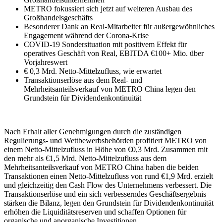
METRO fokussiert sich jetzt auf weiteren Ausbau des
Großhandelsgeschäfts
Besonderer Dank an Real-Mitarbeiter für außergewöhnliches
Engagement während der Corona-Krise
COVID-19 Sondersituation mit positivem Effekt für
operatives Geschäft von Real, EBITDA €100+ Mio. über
Vorjahreswert
€ 0,3 Mrd. Netto-Mittelzufluss, wie erwartet
Transaktionserlöse aus dem Real- und
Mehrheitsanteilsverkauf von METRO China legen den
Grundstein für Dividendenkontinuität
Nach Erhalt aller Genehmigungen durch die zuständigen
Regulierungs- und Wettbewerbsbehörden profitiert METRO von
einem Netto-Mittelzufluss in Höhe von
€0,3 Mrd
. Zusammen mit
den mehr als
€1,5 Mrd
. Netto-Mittelzufluss aus dem
Mehrheitsanteilsverkauf von METRO China haben die beiden
Transaktionen einen Netto-Mittelzufluss von rund
€1,9 Mrd
. erzielt
und gleichzeitig den Cash Flow des Unternehmens verbessert. Die
Transaktionserlöse und ein sich verbesserndes Geschäftsergebnis
stärken die Bilanz, legen den Grundstein für Dividendenkontinuität
erhöhen die Liquiditätsreserven und schaffen Optionen für
organische und anorganische Investitionen.