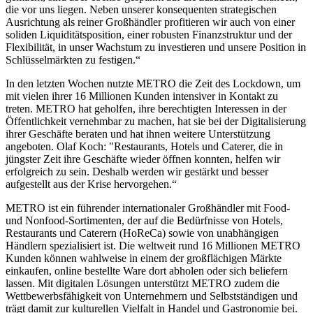
die vor uns liegen. Neben unserer konsequenten strategischen
Ausrichtung als reiner Großhändler profitieren wir auch von einer
soliden Liquiditätsposition, einer robusten Finanzstruktur und der
Flexibilität, in unser Wachstum zu investieren und unsere Position in
Schlüsselmärkten zu festigen.“
In den letzten Wochen nutzte METRO die Zeit des Lockdown, um
mit vielen ihrer 16 Millionen Kunden intensiver in Kontakt zu
treten. METRO hat geholfen, ihre berechtigten Interessen in der
Öffentlichkeit vernehmbar zu machen, hat sie bei der Digitalisierung
ihrer Geschäfte beraten und hat ihnen weitere Unterstützung
angeboten.
Olaf Koch
: "Restaurants, Hotels und Caterer, die in
jüngster Zeit ihre Geschäfte wieder öffnen konnten, helfen wir
erfolgreich zu sein. Deshalb werden wir gestärkt und besser
aufgestellt aus der Krise hervorgehen.“
METRO ist ein führender internationaler Großhändler mit Food-
und Nonfood-Sortimenten, der auf die Bedürfnisse von Hotels,
Restaurants und Caterern (HoReCa) sowie von unabhängigen
Händlern spezialisiert ist. Die weltweit rund 16 Millionen METRO
Kunden können wahlweise in einem der großflächigen Märkte
einkaufen, online bestellte Ware dort abholen oder sich beliefern
lassen. Mit digitalen Lösungen unterstützt METRO zudem die
Wettbewerbsfähigkeit von Unternehmern und Selbstständigen und
trägt damit zur kulturellen Vielfalt in Handel und Gastronomie bei.