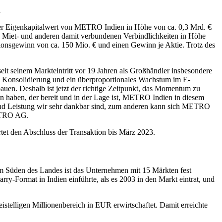
n
Der Eigenkapitalwert von METRO Indien in Höhe von ca. 0,3 Mrd. €
n Miet- und anderen damit verbundenen Verbindlichkeiten in Höhe
onsgewinn von ca. 150 Mio. € und einen Gewinn je Aktie. Trotz des
t seinem Markteintritt vor 19 Jahren als Großhändler insbesondere
tarke Konsolidierung und ein überproportionales Wachstum im E-
en. Deshalb ist jetzt der richtige Zeitpunkt, das Momentum zu
n haben, der bereit und in der Lage ist, METRO Indien in diesem
t und Leistung wir sehr dankbar sind, zum anderen kann sich METRO
METRO AG.
et den Abschluss der Transaktion bis März 2023.
im Süden des Landes ist das Unternehmen mit 15 Märkten fest
ry-Format in Indien einführte, als es 2003 in den Markt eintrat, und
elligen Millionenbereich in EUR erwirtschaftet. Damit erreichte