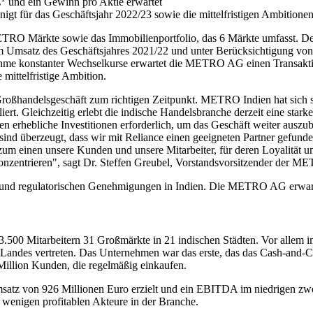
€
und ein Gewinn pro Aktie erwartet
t für das Geschäftsjahr 2022/23 sowie die mittelfristigen Ambitione
 METRO Märkte sowie das Immobilienportfolio, das 6 Märkte umfasst. 
em Umsatz des Geschäftsjahres 2021/22 und unter Berücksichtigung vo
ahme konstanter Wechselkurse erwartet die METRO AG einen Transakti
ittelfristige Ambition.
ßhandelsgeschäft zum richtigen Zeitpunkt. METRO Indien hat sich sei
abliert. Gleichzeitig erlebt die indische Handelsbranche derzeit eine s
ebliche Investitionen erforderlich, um das Geschäft weiter auszubau
nd überzeugt, dass wir mit Reliance einen geeigneten Partner gefunde
n zum einen unsere Kunden und unsere Mitarbeiter, für deren Loyalitä
onzentrieren", sagt Dr. Steffen Greubel, Vorstandsvorsitzender der 
en und regulatorischen Genehmigungen in Indien. Die METRO AG erwart
3.500 Mitarbeitern 31 Großmärkte in 21 indischen Städten. Vor allem 
 Landes vertreten. Das Unternehmen war das erste, das das Cash-and-Car
Million Kunden, die regelmäßig einkaufen.
tz von 926 Millionen Euro erzielt und ein EBITDA im niedrigen zweist
 wenigen profitablen Akteure in der Branche.