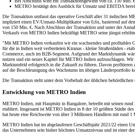
Bei Abschluss wird ein Transaktionsgewinn von ca. 150 Mio. 
METRO bestätigt den Ausblick für Umsatz und EBITDA bereinig
Die Transaktion umfasst das operative Geschäft aller 31 indischen
impliziert einen EV/Umsatz-Multiplikator von 0,6x, basierend auf d
von 150 Mio. €. Nach Abschluss der Transaktion und unter der Ann
Verkaufs von METRO Indien bekräftigt METRO seine jüngst erhöhte m
"Mit METRO Indien verkaufen wir ein wachsendes und profitables Gro
für die in Indien weit verbreiteten Kiranas - kleine Straßenläden - et
Commerce, auch im B2B-Segment. Aufgrund der Marktdynamik wären erh
nutzen und ein neues Kapitel für METRO Indien aufzuschlagen. Wir si
Marktumfeld erfolgreich in die Zukunft zu führen. Davon profitiere
auf die Beschleunigung des Wachstums im übrigen Länderportfolio k
Die Transaktion steht unter dem Vorbehalt der üblichen behördlich
Entwicklung von METRO Indien
METRO Indien, mit Hauptsitz in Bangalore, betreibt mit seinen rund 
etabliert. Insgesamt ist METRO Indien in 8 der 10 größten Städte des
hat heute eine Reichweite von über 3 Millionen Händlern mit rund 1 
METRO Indien hat im abgelaufenen Geschäftsjahr 2021/22 einen Umsa
das Unternehmen sein bisher höchstes Umsatzniveau und ist einer der