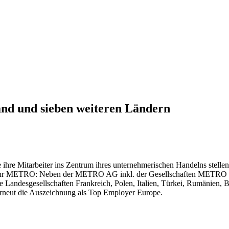
nd und sieben weiteren Ländern
e ihre Mitarbeiter ins Zentrum ihres unternehmerischen Handelns stell
 Jahr METRO: Neben der
METRO AG
inkl. der Gesellschaften
METRO C
desgesellschaften Frankreich, Polen, Italien, Türkei, Rumänien, Bulg
rneut die Auszeichnung als Top Employer Europe.