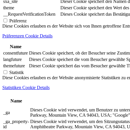
sxa_site
Dieser Cookie speichert den Namen d
theme
Dieser Cookie speichert den Wert de
__RequestVerificationToken
Dieses Cookie speichert das Bestätig
Präferenz
Diese Cookies erlauben es der Website sich von Ihnen getroffene En
Präferenzen Cookie Details
Name
consentfuture
Dieses Cookie speichert, ob der Besucher seine Zust
langfuture
Dieses Cookie speichert die vom Besucher gewählte Spr
themefuture
Dieser Cookie speichert das vom Besucher gewählte The
Statistik
Diese Cookies erlauben es der Website anonymisierte Statistiken zu e
Statistiken Cookie Details
Name
Dieses Cookie wird verwendet, um Benutzer zu unter
_ga
Parkway, Mountain View, CA 94043, USA; "Google").
_ga_property-
Dieses Cookie wird verwendet, um den Sitzungsstatu
id
Amphitheatre Parkway, Mountain View, CA 94043, US