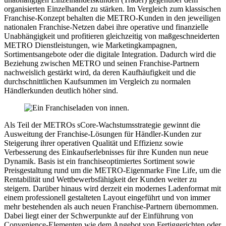
organisierten Einzelhandel zu stärken. Im Vergleich zum klassischen
Franchise-Konzept behalten die METRO-Kunden in den jeweiligen
nationalen Franchise-Netzen dabei ihre operative und finanzielle
Unabhängigkeit und profitieren gleichzeitig von maßgeschneiderten
METRO Dienstleistungen, wie Marketingkampagnen,
Sortimentsangebote oder die digitale Integration. Dadurch wird die
Beziehung zwischen METRO und seinen Franchise-Partnern
nachweislich gestärkt wird, da deren Kaufhäufigkeit und die
durchschnittlichen Kaufsummen im Vergleich zu normalen
Händlerkunden deutlich höher sind.
Als Teil der METROs sCore-Wachstumsstrategie gewinnt die
Ausweitung der Franchise-Lösungen für Händler-Kunden zur
Steigerung ihrer operativen Qualität und Effizienz sowie
Verbesserung des Einkaufserlebnisses für ihre Kunden nun neue
Dynamik. Basis ist ein franchiseoptimiertes Sortiment sowie
Preisgestaltung rund um die METRO-Eigenmarke Fine Life, um die
Rentabilität und Wettbewerbsfähigkeit der Kunden weiter zu
steigern. Darüber hinaus wird derzeit ein modernes Ladenformat mit
einem professionell gestalteten Layout eingeführt und von immer
mehr bestehenden als auch neuen Franchise-Partnern übernommen.
Dabei liegt einer der Schwerpunkte auf der Einführung von
Convenience-Elementen wie dem Angebot von Fertiggerichten oder