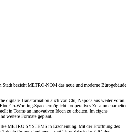
nten Stadt bezieht METRO-NOM das neue und moderne Bürogebäude
die digitale Transformation auch von Cluj-Napoca aus weiter voran.
 Eine Co-Working-Space ermöglicht kooperatives Zusammenarbeiten
tellt in Teams an innovativen Ideen zu arbeiten. Im eigens
und weitere Formate geplant.
Marke
METRO SYSTEMS
in Erscheinung. Mit der Eröffnung des
e Talente für uns gewinnen“, sagt
Timo Salzsieder
, CIO der