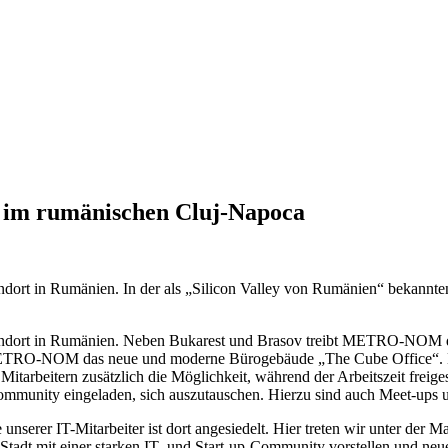
im rumänischen Cluj-Napoca
dort in Rumänien. In der als „Silicon Valley von Rumänien“ bekan
ort in Rumänien. Neben Bukarest und Brasov treibt
METRO-NOM
ETRO-NOM
das neue und moderne Bürogebäude
„The Cube Office“
.
tarbeitern zusätzlich die Möglichkeit, während der Arbeitszeit freiges
Community eingeladen, sich auszutauschen. Hierzu sind auch Meet-ups 
e unserer IT-Mitarbeiter ist dort angesiedelt. Hier treten wir unter der 
Stadt mit einer starken IT- und Start-up-Community vorstellen und neu