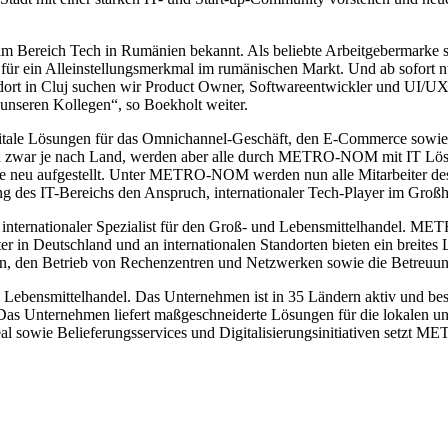
im Bereich Tech in Rumänien bekannt. Als beliebte Arbeitgebermarke
 für ein Alleinstellungsmerkmal im rumänischen Markt. Und ab sofort n
ort in Cluj suchen wir Product Owner, Softwareentwickler und UI/UX
unseren Kollegen“, so Boekholt weiter.
le Lösungen für das Omnichannel-Geschäft, den E-Commerce sowie d
 zwar je nach Land, werden aber alle durch
METRO-NOM
mit IT Lös
 neu aufgestellt. Unter METRO-NOM werden nun alle Mitarbeiter des
des IT-Bereichs den Anspruch, internationaler Tech-Player im Großha
nationaler Spezialist für den Groß- und Lebensmittelhandel.
MET
 in Deutschland und an internationalen Standorten bieten ein breites 
, den Betrieb von Rechenzentren und Netzwerken sowie die Betreuun
 Lebensmittelhandel. Das Unternehmen ist in 35 Ländern aktiv und besc
as Unternehmen liefert maßgeschneiderte Lösungen für die lokalen un
ie Belieferungsservices und Digitalisierungsinitiativen setzt MET