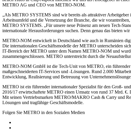
METRO AG
und CEO von
METRO-NOM.
„Als METRO SYSTEMS sind wir bereits als attraktiver Arbeitgeber 
Arbeitsumfeld und die Vernetzung der Branche, die wir vorantreiben,
METRO SYSTEMS.
„Für unsere neue Präsenz am neuen Tech-Stand
internationale Herausforderungen suchen. Denn genau das bieten wir 
METRO-NOM entwickelt in Deutschland wie auch in Rumänien digita
Die internationalen Geschäftsmodelle der METRO unterscheiden sich
IT-Bereich der METRO unter dem Namen
METRO-NOM
und wurde
zusammengeschlossen. METRO unterstreicht durch die Neuaufstellung 
METRO-NOM GmbH ist die Tech-Unit von METRO, ein führender inter
maßgeschneiderten IT-Services und -Lösungen. Rund 2.000 Mitarbeiter
Entwicklung, Realisierung und Betreuung von Unternehmenslösungen
METRO ist ein führender internationaler Spezialist für den Groß- und
2016/17 erwirtschaftete METRO einen Umsatz von rund
37 Mrd. €.
D
Mit seinen Vertriebsmarken METRO/MAKRO Cash & Carry und Real sow
Lösungen und tragfähige Geschäftsmodelle.
Folgen Sie METRO in den Sozialen Medien