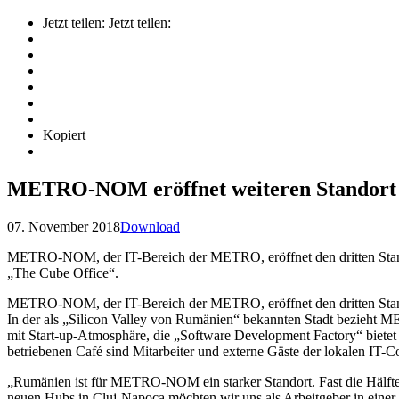
Jetzt teilen:
Jetzt teilen:
Kopiert
METRO-NOM eröffnet weiteren Standort 
07. November 2018
Download
METRO-NOM, der IT-Bereich der METRO, eröffnet den dritten Stan
„The Cube Office“.
METRO-NOM, der IT-Bereich der METRO, eröffnet den dritten Stand
In der als „Silicon Valley von Rumänien“ bekannten Stadt bezieht
M
mit Start-up-Atmosphäre, die „Software Development Factory“ bietet Mi
betriebenen Café sind Mitarbeiter und externe Gäste der lokalen IT-
„Rumänien ist für
METRO-NOM
ein starker Standort. Fast die Hälft
neuen Hubs in Cluj-Napoca möchten wir uns als Arbeitgeber in einer 