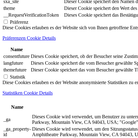
sxa_site
Dieser Cookie speichert den Namen d
theme
Dieser Cookie speichert den Wert de
__RequestVerificationToken
Dieses Cookie speichert das Bestätig
Präferenz
Diese Cookies erlauben es der Website sich von Ihnen getroffene En
Präferenzen Cookie Details
Name
consentfuture
Dieses Cookie speichert, ob der Besucher seine Zust
langfuture
Dieses Cookie speichert die vom Besucher gewählte Spr
themefuture
Dieser Cookie speichert das vom Besucher gewählte The
Statistik
Diese Cookies erlauben es der Website anonymisierte Statistiken zu e
Statistiken Cookie Details
Name
Dieses Cookie wird verwendet, um Benutzer zu unter
_ga
Parkway, Mountain View, CA 94043, USA; "Google").
_ga_property-
Dieses Cookie wird verwendet, um den Sitzungsstatu
id
Amphitheatre Parkway, Mountain View, CA 94043, US