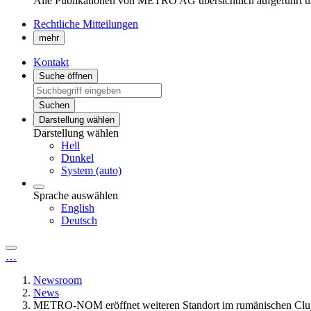
Alle Publikationen von METRO AG übersichtlich aufgeführt u
Rechtliche Mitteilungen
mehr
Kontakt
Suche öffnen
Suchen
Darstellung wählen
Darstellung wählen
Hell
Dunkel
System (auto)
Sprache auswählen
English
Deutsch
…
Newsroom
News
METRO-NOM eröffnet weiteren Standort im rumänischen Clu