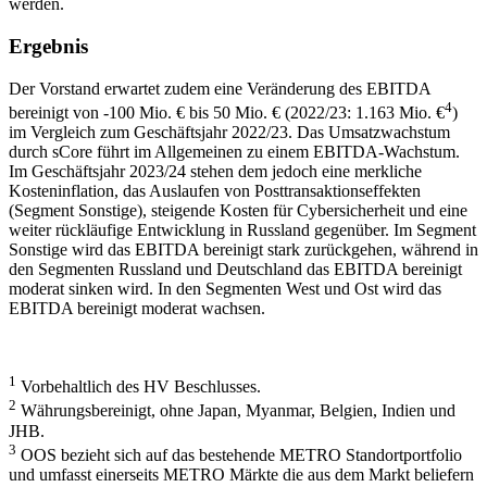
werden.
Ergebnis
Der Vorstand erwartet zudem eine Veränderung des EBITDA
4
bereinigt von
-100 Mio. €
bis
50 Mio. €
(2022/23:
1.163 Mio. €
)
im Vergleich zum Geschäftsjahr 2022/23. Das Umsatzwachstum
durch sCore führt im Allgemeinen zu einem EBITDA-Wachstum.
Im Geschäftsjahr 2023/24 stehen dem jedoch eine merkliche
Kosteninflation, das Auslaufen von Posttransaktionseffekten
(Segment Sonstige), steigende Kosten für Cybersicherheit und eine
weiter rückläufige Entwicklung in Russland gegenüber. Im Segment
Sonstige wird das EBITDA bereinigt stark zurückgehen, während in
den Segmenten Russland und Deutschland das EBITDA bereinigt
moderat sinken wird. In den Segmenten West und Ost wird das
EBITDA bereinigt moderat wachsen.
1
Vorbehaltlich des HV Beschlusses.
2
Währungsbereinigt, ohne Japan, Myanmar, Belgien, Indien und
JHB.
3
OOS bezieht sich auf das bestehende METRO Standortportfolio
und umfasst einerseits METRO Märkte die aus dem Markt beliefern