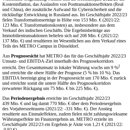
Kosteninflation, das Auslaufen von Posttransaktionseffekten (Real
und China), der zusätzliche Aufwand für Cybersicherheit und die
rückläufige Entwicklung in Russland aus. Im Geschäftsjahr 2022/23
fielen Transformationserträge in Höhe von
153 Mio. €
(2021/22:
123 Mio. € Transformationskosten
) an, insbesondere aus dem
Verkauf des indischen Geschäfts. Die Ergebnisbeiträge aus
Immobilientransaktionen beliefen sich auf
208 Mio. €
(2021/22:
137 Mio. €
) und resultieren im Wesentlichen aus dem Verkauf eines
Teils des METRO Campus in Düsseldorf.
Aus
Prognosesicht
hat METRO das für das Geschäftsjahr 2022/23
Umsatz- und EBITDA-Ziel innerhalb des Prognosekorridors
2
erreicht. Der Gesamtumsatz in lokaler Währung wuchs um
9 %
und erreichte die obere Hälfte der Prognose (
5 %
bis
10 %
). Das
EBITDA bereinigt ging in der Prognosesicht um
170 Mio. €
zurück
und erreichte somit die untere Hälfte des Prognosekorridors
(erwarteter Rückgang um
75 Mio. €
bis
225 Mio. €
).
Das
Periodenergebnis
erreichte im Geschäftsjahr 2022/23
439 Mio. €
und lag damit
770 Mio. €
über dem Periodenergebnis
des Vorjahreszeitraums (2021/22:
-331 Mio. €
). Der Anstieg
resultierte aus Einmaleffekten, zudem fielen nicht zahlungswirksame
Währungseffekte im Finanzergebnis an. METRO erzielte im
Geschäftsjahr 2022/23 ein Ergebnis je Aktie von
1,21 €
(2021/22:
-0,92 €
).