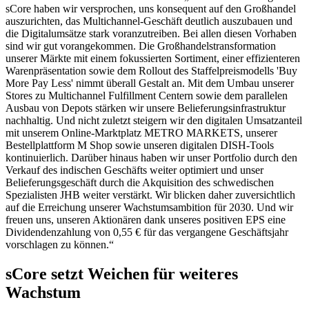
sCore haben wir versprochen, uns konsequent auf den Großhandel
auszurichten, das Multichannel-Geschäft deutlich auszubauen und
die Digitalumsätze stark voranzutreiben. Bei allen diesen Vorhaben
sind wir gut vorangekommen. Die Großhandelstransformation
unserer Märkte mit einem fokussierten Sortiment, einer effizienteren
Warenpräsentation sowie dem Rollout des Staffelpreismodells 'Buy
More Pay Less' nimmt überall Gestalt an. Mit dem Umbau unserer
Stores zu Multichannel Fulfillment Centern sowie dem parallelen
Ausbau von Depots stärken wir unsere Belieferungsinfrastruktur
nachhaltig. Und nicht zuletzt steigern wir den digitalen Umsatzanteil
mit unserem Online-Marktplatz
METRO MARKETS
, unserer
Bestellplattform
M Shop
sowie unseren digitalen DISH-Tools
kontinuierlich. Darüber hinaus haben wir unser Portfolio durch den
Verkauf des indischen Geschäfts weiter optimiert und unser
Belieferungsgeschäft durch die Akquisition des schwedischen
Spezialisten JHB weiter verstärkt. Wir blicken daher zuversichtlich
auf die Erreichung unserer Wachstumsambition für 2030. Und wir
freuen uns, unseren Aktionären dank unseres positiven EPS eine
Dividendenzahlung von
0,55 €
für das vergangene Geschäftsjahr
vorschlagen zu können.“
sCore setzt Weichen für weiteres
Wachstum