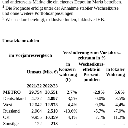
und andererseits Märkte die ein eigenes Depot im Markt betreiben.
4
Die Prognose erfolgt unter der Annahme stabiler Wechselkurse
und ohne weitere Portfolioanpassungen.
5
Wechselkursbereinigt, exklusive Indien, inklusive JHB.
Umsatzkennzahlen
Veränderung zum Vorjahres­
im Vorjahresvergleich
zeitraum in %
in
Wechsel­kurs­
Konzern­
effekte in
in lokaler
Umsatz (Mio. €)
währung
Prozent­
Währung
(€)
punkten
2021/22
2022/23
METRO
29.754
30.551
2,7%
-2,9%
5,6%
Deutschland
4.732
4.897
3,5%
0,0%
3,5%
West
12.042
12.573
4,4%
0,0%
4,4%
Russland
2.904
2.510
-13,6%
-5,7%
-7,9%
Ost
9.955
10.359
4,1%
-7,1%
11,2%
Sonstige
122
213
-
-
-