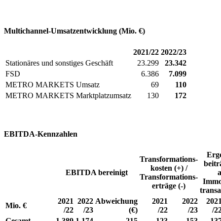
Multichannel-Umsatz­entwicklung (Mio. €)
2021/22
2022/23
Stationäres und sonstiges Geschäft
23.299
23.342
FSD
6.386
7.099
METRO MARKETS Umsatz
69
110
METRO MARKETS Marktplatz­umsatz
130
172
EBITDA-Kennzahlen
Erg
Transformations­
beitr
kosten (+) /
EBITDA bereinigt
Transformations­
Immo
erträge (-)
trans
2021
2022
Abweichung
2021
2022
202
Mio. €
/22
/23
(€)
/22
/23
/2
Gesamt
1.389
1.174
-215
123
-153
13