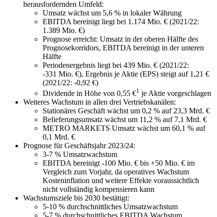
herausfordernden Umfeld:
Umsatz wächst um
5,6 %
in lokaler Währung
EBITDA bereinigt liegt bei
1.174 Mio. €
(2021/22:
1.389 Mio. €
)
Prognose erreicht: Umsatz in der oberen Hälfte des
Prognosekorridors, EBITDA bereinigt in der unteren
Hälfte
Periodenergebnis liegt bei
439 Mio. €
(2021/22:
-331 Mio. €
), Ergebnis je Aktie (EPS) steigt auf
1,21 €
(2021/22:
-0,92 €
)
1
Dividende in Höhe von
0,55 €
je Aktie vorgeschlagen
Weiteres Wachstum in allen drei Vertriebskanälen:
Stationäres Geschäft wächst um
0,2 %
auf
23,3 Mrd. €
Belieferungsumsatz wächst um
11,2 %
auf
7,1 Mrd. €
METRO MARKETS Umsatz wächst um
60,1 %
auf
0,1 Mrd. €
Prognose für Geschäftsjahr 2023/24:
3-7 %
Umsatzwachstum
EBITDA bereinigt
-100 Mio. €
bis
+50 Mio. €
im
Vergleich zum Vorjahr, da operatives Wachstum
Kosteninflation und weitere Effekte voraussichtlich
nicht vollständig kompensieren kann
Wachstumsziele bis 2030 bestätigt:
5-10 %
durchschnittliches Umsatzwachstum
5-7 %
durchschnittliches EBITDA Wachstum