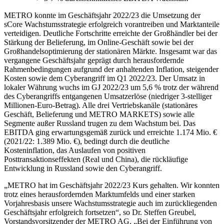
METRO konnte im Geschäftsjahr 2022/23 die Umsetzung der
sCore Wachstumsstrategie erfolgreich vorantreiben und Marktanteile
verteidigen. Deutliche Fortschritte erreichte der Großhändler bei der
Stärkung der Belieferung, im Online-Geschäft sowie bei der
Großhandelsoptimierung der stationären Märkte. Insgesamt war das
vergangene Geschäftsjahr geprägt durch herausfordernde
Rahmenbedingungen aufgrund der anhaltenden Inflation, steigender
Kosten sowie dem Cyberangriff im Q1 2022/23. Der Umsatz in
lokaler Währung wuchs im GJ 2022/23 um
5,6 %
trotz der während
des Cyberangriffs entgangenen Umsatzerlöse (niedriger 3-stelliger
Millionen-Euro-Betrag). Alle drei Vertriebskanäle (stationäres
Geschäft, Belieferung und
METRO MARKETS
) sowie alle
Segmente außer Russland trugen zu dem Wachstum bei. Das
EBITDA ging erwartungsgemäß zurück und erreichte
1.174 Mio. €
(2021/22:
1.389 Mio. €
), bedingt durch die deutliche
Kosteninflation, das Auslaufen von positiven
Posttransaktionseffekten (Real und China), die rückläufige
Entwicklung in Russland sowie den Cyberangriff.
„METRO hat im Geschäftsjahr 2022/23 Kurs gehalten. Wir konnten
trotz eines herausfordernden Marktumfelds und einer starken
Vorjahresbasis unsere Wachstumsstrategie auch im zurückliegenden
Geschäftsjahr erfolgreich fortsetzen“, so
Dr. Steffen Greubel
,
Vorstandsvorsitzender der
METRO AG
. „Bei der Einführung von