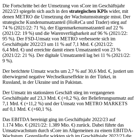
Die Fortschritte bei der Umsetzung von sCore im Geschäftsjahr
2022/23 spiegeln sich auch in den
strategischen KPIs
wider, mit
denen METRO die Umsetzung der Wachstumsstrategie misst. Der
strategische Kundenumsatzanteil (HoReCa und Trader) stieg auf
74 %
(2021/22:
71 %
), der Eigenmarkenumsatzanteil auf
22 %
(2021/22:
19 %
) und die Warenverfügbarkeit auf
96 %
(2021/22:
95 %
). Der FSD-Umsatz von METRO verbesserte sich im
Geschäftsjahr 2022/23 um
11 %
auf
7,1 Mrd. €
(2021/22:
6,4 Mrd. €
) und erreichte damit einen Umsatzanteil von
23 %
(2021/22:
21 %
). Der digitale Umsatzanteil lag bei
11 %
(2021/22:
9 %
).
Der berichtete Umsatz wuchs um
2,7 %
auf
30,6 Mrd. €
, justiert um
überwiegend negative Wechselkurseffekte in der Türkei, in
Russland, in der Ukraine und in Pakistan.
Der Umsatz im stationären Geschäft stieg im vergangenen
Geschäftsjahr auf
23,3 Mrd. €
(
+0,2 %
), der Belieferungsumsatz auf
7,1 Mrd. €
(
+11,2 %
) und der Umsatz von
METRO MARKETS
auf
0,1 Mrd. €
(
+60,1 %
).
Das EBITDA bereinigt ging im Geschäftsjahr 2022/23 auf
1.174 Mio. €
(2021/22:
1.389 Mio. €
) zurück. Dabei führte das
Umsatzwachstum durch sCore im Allgemeinen zu einem EBITDA-
Wachstum. Gegenläufig wirkten sich im Geschäftsjahr 2022/23 die