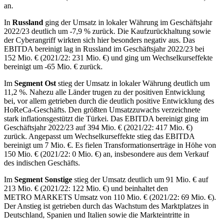
an.
In
Russland
ging der Umsatz in lokaler Währung im Geschäftsjahr
2022/23 deutlich um
-7,9 %
zurück. Die Kaufzurückhaltung sowie
der Cyberangriff wirkten sich hier besonders negativ aus. Das
EBITDA bereinigt lag in Russland im Geschäftsjahr 2022/23 bei
152 Mio. €
(2021/22:
231 Mio. €
) und ging um Wechselkurseffekte
bereinigt um
-65 Mio. €
zurück.
Im
Segment Ost
stieg der Umsatz in lokaler Währung deutlich um
11,2 %
. Nahezu alle Länder trugen zu der positiven Entwicklung
bei, vor allem getrieben durch die deutlich positive Entwicklung des
HoReCa-Geschäfts. Den größten Umsatzzuwachs verzeichnete
stark inflationsgestützt die Türkei. Das EBITDA bereinigt ging im
Geschäftsjahr 2022/23 auf
394 Mio. €
(2021/22:
417 Mio. €
)
zurück. Angepasst um Wechselkurseffekte stieg das EBITDA
bereinigt um
7 Mio. €
. Es fielen Transformationserträge in Höhe von
150 Mio. €
(2021/22:
0 Mio. €
) an, insbesondere aus dem Verkauf
des indischen Geschäfts.
Im
Segment Sonstige
stieg der Umsatz deutlich um
91 Mio. €
auf
213 Mio. €
(2021/22:
122 Mio. €
) und beinhaltet den
METRO MARKETS
Umsatz von
110 Mio. €
(2021/22:
69 Mio. €
).
Der Anstieg ist getrieben durch das Wachstum des Marktplatzes in
Deutschland, Spanien und Italien sowie die Markteintritte in