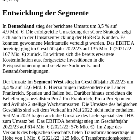
Entwicklung der Segmente
In
Deutschland
stieg der berichtete Umsatz um
3,5 %
auf
4,9 Mrd. €
. Die erfolgreiche Umsetzung der sCore Strategie zeigt
sich auch in der Umsatzentwicklung der HoReCa-Kunden. Es
konnten gewonnene Marktanteile verteidigt werden. Das EBITDA
bereinigt ging im Geschäftsjahr 2022/23 auf
135 Mio. €
(2021/22:
167 Mio. €
) zurück. Es wirkten sich die bereits erwartete
Kosteninflation aus, fortgesetzte Investitionen in die
Preispositionierung und selektive Sortiments- und
Bestandsbereinigungen.
Der Umsatz im
Segment West
stieg im Geschäftsjahr 2022/23 um
4,4 %
auf
12,6 Mrd. €
. Hierzu trugen insbesondere die Länder
Frankreich, Spanien und Italien bei. Darüber hinaus erreichten die
Belieferungsspezialisten Pro à Pro Frankreich, Pro a Pro Spanien
und Aviludo 2-stellige Wachstumsraten. Die Umsätze des belgischen
Geschäfts sind seit dem Verkauf im Mai 2022 nicht mehr enthalten.
Seit Mai 2023 tragen auch die Umsätze des Lieferspezialisten JHB
zum Umsatz bei. Das EBITDA bereinigt stieg im Geschäftsjahr
2022/23 auf
614 Mio. €
(2021/22:
576 Mio. €
). Im Zuge des
Verkaufs des belgischen Geschäfts fielen Transformationserträge in
Höhe von
1 Mio. €
(2021/22:
125 Mio. €
Transformationskosten)