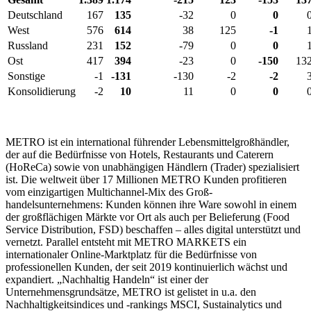
Deutschland
167
135
-32
0
0
West
576
614
38
125
-1
Russland
231
152
-79
0
0
Ost
417
394
-23
0
-150
13
Sonstige
-1
-131
-130
-2
-2
Konsolidierung
-2
10
11
0
0
METRO ist ein international führender Lebensmittelgroßhändler,
der auf die Bedürfnisse von Hotels, Restaurants und Caterern
(HoReCa) sowie von unabhängigen Händlern (Trader) spezialisiert
ist. Die weltweit über
17 Millionen
METRO Kunden profitieren
vom einzigartigen Multichannel-Mix des Groß-
handelsunternehmens: Kunden können ihre Ware sowohl in einem
der großflächigen Märkte vor Ort als auch per Belieferung (Food
Service Distribution, FSD) beschaffen – alles digital unterstützt und
vernetzt. Parallel entsteht mit METRO MARKETS ein
internationaler Online-Marktplatz für die Bedürfnisse von
professionellen Kunden, der seit 2019 kontinuierlich wächst und
expandiert. „Nachhaltig Handeln“ ist einer der
Unternehmensgrundsätze, METRO ist gelistet in u.a. den
Nachhaltigkeitsindices und -rankings MSCI, Sustainalytics und