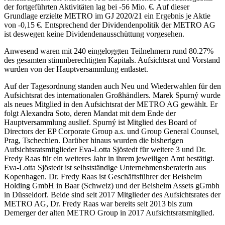
der fortgeführten Aktivitäten lag bei -56 Mio. €. Auf dieser
Grundlage erzielte METRO im GJ 2020/21 ein Ergebnis je Aktie
von -0,15 €. Entsprechend der Dividendenpolitik der METRO AG
ist deswegen keine Dividendenausschüttung vorgesehen.
Anwesend waren mit 240 eingeloggten Teilnehmern rund 80.27%
des gesamten stimmberechtigten Kapitals. Aufsichtsrat und Vorstand
wurden von der Hauptversammlung entlastet.
Auf der Tagesordnung standen auch Neu und Wiederwahlen für den
Aufsichtsrat des internationalen Großhändlers. Marek Spurný wurde
als neues Mitglied in den Aufsichtsrat der METRO AG gewählt. Er
folgt Alexandra Soto, deren Mandat mit dem Ende der
Hauptversammlung auslief. Spurný ist Mitglied des Board of
Directors der EP Corporate Group a.s. und Group General Counsel,
Prag, Tschechien. Darüber hinaus wurden die bisherigen
Aufsichtsratsmitglieder Eva-Lotta Sjöstedt für weitere 3 und Dr.
Fredy Raas für ein weiteres Jahr in ihrem jeweiligen Amt bestätigt.
Eva-Lotta Sjöstedt ist selbstständige Unternehmensberaterin aus
Kopenhagen. Dr. Fredy Raas ist Geschäftsführer der Beisheim
Holding GmbH in Baar (Schweiz) und der Beisheim Assets gGmbh
in Düsseldorf. Beide sind seit 2017 Mitglieder des Aufsichtsrates der
METRO AG, Dr. Fredy Raas war bereits seit 2013 bis zum
Demerger der alten METRO Group in 2017 Aufsichtsratsmitglied.