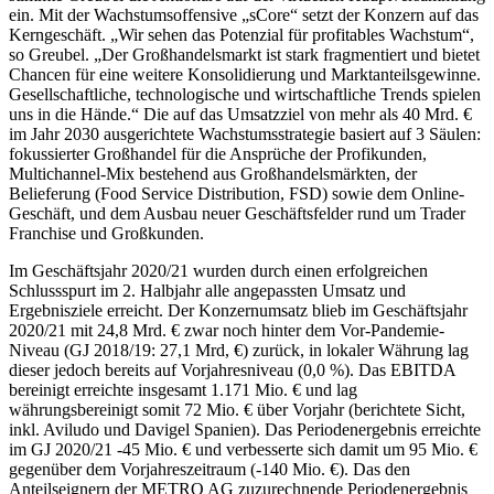
ein. Mit der Wachstumsoffensive „sCore“ setzt der Konzern auf das
Kerngeschäft. „Wir sehen das Potenzial für profitables Wachstum“,
so Greubel. „Der Großhandelsmarkt ist stark fragmentiert und bietet
Chancen für eine weitere Konsolidierung und Marktanteilsgewinne.
Gesellschaftliche, technologische und wirtschaftliche Trends spielen
uns in die Hände.“ Die auf das Umsatzziel von mehr als 40 Mrd. €
im Jahr 2030 ausgerichtete Wachstumsstrategie basiert auf 3 Säulen:
fokussierter Großhandel für die Ansprüche der Profikunden,
Multichannel-Mix bestehend aus Großhandelsmärkten, der
Belieferung (Food Service Distribution, FSD) sowie dem Online-
Geschäft, und dem Ausbau neuer Geschäftsfelder rund um Trader
Franchise und Großkunden.
Im Geschäftsjahr 2020/21 wurden durch einen erfolgreichen
Schlussspurt im 2. Halbjahr alle angepassten Umsatz und
Ergebnisziele erreicht. Der Konzernumsatz blieb im Geschäftsjahr
2020/21 mit 24,8 Mrd. € zwar noch hinter dem Vor-Pandemie-
Niveau (GJ 2018/19: 27,1 Mrd, €) zurück, in lokaler Währung lag
dieser jedoch bereits auf Vorjahresniveau (0,0 %). Das EBITDA
bereinigt erreichte insgesamt 1.171 Mio. € und lag
währungsbereinigt somit 72 Mio. € über Vorjahr (berichtete Sicht,
inkl. Aviludo und Davigel Spanien). Das Periodenergebnis erreichte
im GJ 2020/21 -45 Mio. € und verbesserte sich damit um 95 Mio. €
gegenüber dem Vorjahreszeitraum (-140 Mio. €). Das den
Anteilseignern der METRO AG zuzurechnende Periodenergebnis