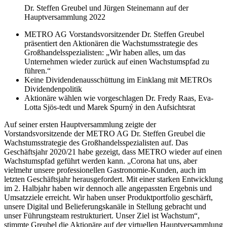
Dr. Steffen Greubel und Jürgen Steinemann auf der
Hauptversammlung 2022
METRO AG Vorstandsvorsitzender Dr. Steffen Greubel
präsentiert den Aktionären die Wachstumsstrategie des
Großhandelsspezialisten: „Wir haben alles, um das
Unternehmen wieder zurück auf einen Wachstumspfad zu
führen.“
Keine Dividendenausschüttung im Einklang mit METROs
Dividendenpolitik
Aktionäre wählen wie vorgeschlagen Dr. Fredy Raas, Eva-
Lotta Sjös-tedt und Marek Spurný in den Aufsichtsrat
Auf seiner ersten Hauptversammlung zeigte der
Vorstandsvorsitzende der METRO AG Dr. Steffen Greubel die
Wachstumsstrategie des Großhandelsspezialisten auf. Das
Geschäftsjahr 2020/21 habe gezeigt, dass METRO wieder auf einen
Wachstumspfad geführt werden kann. „Corona hat uns, aber
vielmehr unsere professionellen Gastronomie-Kunden, auch im
letzten Geschäftsjahr herausgefordert. Mit einer starken Entwicklung
im 2. Halbjahr haben wir dennoch alle angepassten Ergebnis und
Umsatzziele erreicht. Wir haben unser Produktportfolio geschärft,
unsere Digital und Belieferungskanäle in Stellung gebracht und
unser Führungsteam restrukturiert. Unser Ziel ist Wachstum“,
stimmte Greubel die Aktionäre auf der virtuellen Hauptversammlung