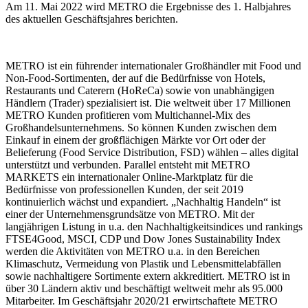
Am 11. Mai 2022 wird METRO die Ergebnisse des 1. Halbjahres
des aktuellen Geschäftsjahres berichten.
METRO ist ein führender internationaler Großhändler mit Food und
Non-Food-Sortimenten, der auf die Bedürfnisse von Hotels,
Restaurants und Caterern (HoReCa) sowie von unabhängigen
Händlern (Trader) spezialisiert ist. Die weltweit über 17 Millionen
METRO Kunden profitieren vom Multichannel-Mix des
Großhandelsunternehmens. So können Kunden zwischen dem
Einkauf in einem der großflächigen Märkte vor Ort oder der
Belieferung (Food Service Distribution, FSD) wählen – alles digital
unterstützt und verbunden. Parallel entsteht mit METRO
MARKETS ein internationaler Online-Marktplatz für die
Bedürfnisse von professionellen Kunden, der seit 2019
kontinuierlich wächst und expandiert. „Nachhaltig Handeln“ ist
einer der Unternehmensgrundsätze von METRO. Mit der
langjährigen Listung in u.a. den Nachhaltigkeitsindices und rankings
FTSE4Good, MSCI, CDP und Dow Jones Sustainability Index
werden die Aktivitäten von METRO u.a. in den Bereichen
Klimaschutz, Vermeidung von Plastik und Lebensmittelabfällen
sowie nachhaltigere Sortimente extern akkreditiert. METRO ist in
über 30 Ländern aktiv und beschäftigt weltweit mehr als 95.000
Mitarbeiter. Im Geschäftsjahr 2020/21 erwirtschaftete METRO