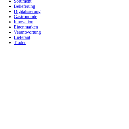
Sortiment
Belieferung
Digitalisierung
Gastronomie
Innovation
Eigenmarken
Verantwortung
Lieferant
Trader