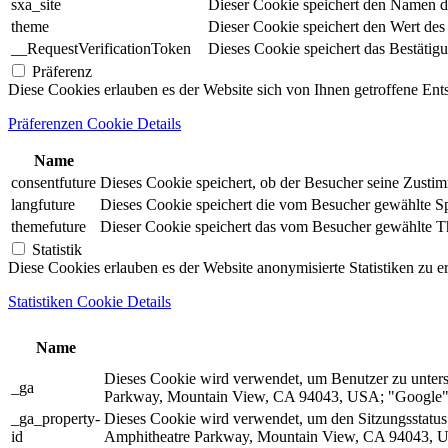
sxa_site
Dieser Cookie speichert den Namen d
theme
Dieser Cookie speichert den Wert de
__RequestVerificationToken
Dieses Cookie speichert das Bestätig
Präferenz
Diese Cookies erlauben es der Website sich von Ihnen getroffene En
Präferenzen Cookie Details
Name
consentfuture
Dieses Cookie speichert, ob der Besucher seine Zust
langfuture
Dieses Cookie speichert die vom Besucher gewählte Spr
themefuture
Dieser Cookie speichert das vom Besucher gewählte The
Statistik
Diese Cookies erlauben es der Website anonymisierte Statistiken zu e
Statistiken Cookie Details
Name
Dieses Cookie wird verwendet, um Benutzer zu unter
_ga
Parkway, Mountain View, CA 94043, USA; "Google").
_ga_property-
Dieses Cookie wird verwendet, um den Sitzungsstatu
id
Amphitheatre Parkway, Mountain View, CA 94043, US