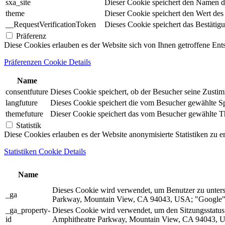
sxa_site
Dieser Cookie speichert den Namen d
theme
Dieser Cookie speichert den Wert de
__RequestVerificationToken
Dieses Cookie speichert das Bestätig
Präferenz
Diese Cookies erlauben es der Website sich von Ihnen getroffene En
Präferenzen Cookie Details
Name
consentfuture
Dieses Cookie speichert, ob der Besucher seine Zust
langfuture
Dieses Cookie speichert die vom Besucher gewählte Spr
themefuture
Dieser Cookie speichert das vom Besucher gewählte The
Statistik
Diese Cookies erlauben es der Website anonymisierte Statistiken zu e
Statistiken Cookie Details
Name
Dieses Cookie wird verwendet, um Benutzer zu unter
_ga
Parkway, Mountain View, CA 94043, USA; "Google").
_ga_property-
Dieses Cookie wird verwendet, um den Sitzungsstatu
id
Amphitheatre Parkway, Mountain View, CA 94043, US