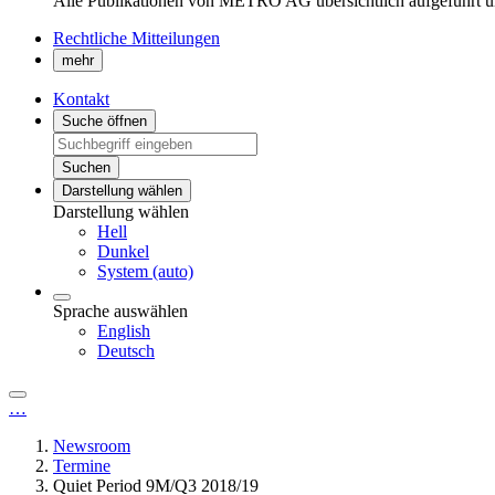
Alle Publikationen von METRO AG übersichtlich aufgeführt u
Rechtliche Mitteilungen
mehr
Kontakt
Suche öffnen
Suchen
Darstellung wählen
Darstellung wählen
Hell
Dunkel
System (auto)
Sprache auswählen
English
Deutsch
…
Newsroom
Termine
Quiet Period 9M/Q3 2018/19