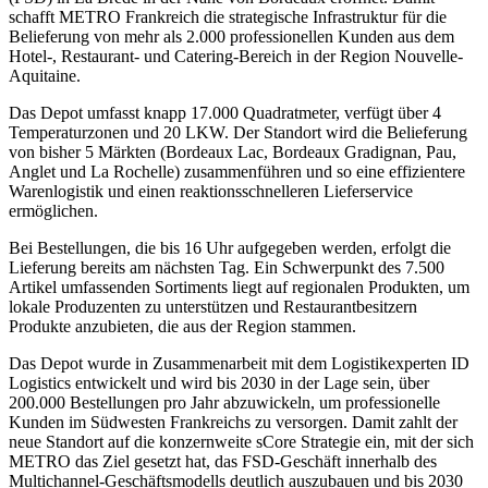
schafft METRO Frankreich die strategische Infrastruktur für die
Belieferung von mehr als 2.000 professionellen Kunden aus dem
Hotel-, Restaurant- und Catering-Bereich in der Region Nouvelle-
Aquitaine.
Das Depot umfasst knapp 17.000 Quadratmeter, verfügt über 4
Temperatur­zonen und 20 LKW. Der Standort wird die Belieferung
von bisher 5 Märkten (Bordeaux Lac, Bordeaux Gradignan, Pau,
Anglet und La Rochelle) zusammenführen und so eine effizientere
Warenlogistik und einen reaktions­schnelleren Lieferservice
ermöglichen.
Bei Bestellungen, die bis 16 Uhr aufgegeben werden, erfolgt die
Lieferung bereits am nächsten Tag. Ein Schwerpunkt des 7.500
Artikel umfassenden Sortiments liegt auf regionalen Produkten, um
lokale Produzenten zu unterstützen und Restaurant­besitzern
Produkte anzubieten, die aus der Region stammen.
Das Depot wurde in Zusammenarbeit mit dem Logistik­experten ID
Logistics entwickelt und wird bis 2030 in der Lage sein, über
200.000 Bestellungen pro Jahr abzuwickeln, um professionelle
Kunden im Südwesten Frankreichs zu versorgen. Damit zahlt der
neue Standort auf die konzernweite sCore Strategie ein, mit der sich
METRO das Ziel gesetzt hat, das FSD-Geschäft innerhalb des
Multichannel-Geschäfts­modells deutlich auszubauen und bis 2030